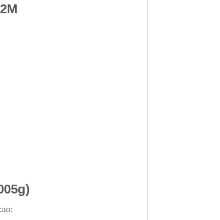
02M
005g)
cao: