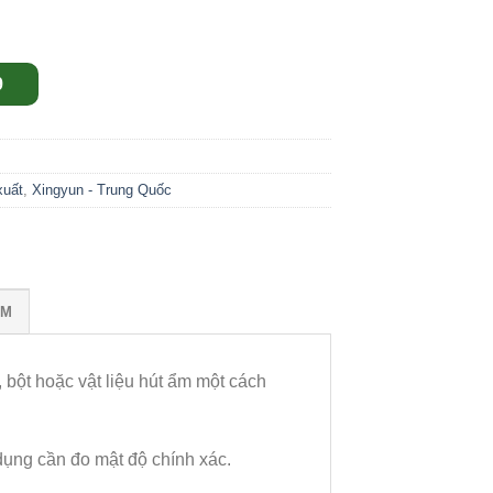
9
xuất
,
Xingyun - Trung Quốc
ỒM
, bột hoặc vật liệu hút ẩm một cách
dụng cần đo mật độ chính xác.