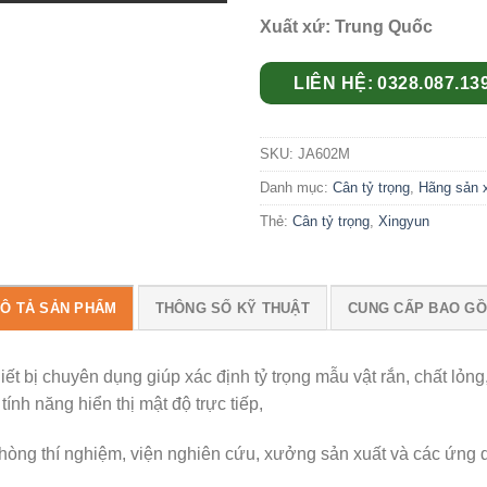
wishlist
Xuất xứ: Trung Quốc
LIÊN HỆ: 0328.087.13
SKU:
JA602M
Danh mục:
Cân tỷ trọng
,
Hãng sản 
Thẻ:
Cân tỷ trọng
,
Xingyun
Ô TẢ SẢN PHẨM
THÔNG SỐ KỸ THUẬT
CUNG CẤP BAO G
hiết bị chuyên dụng giúp xác định tỷ trọng mẫu vật rắn, chất lỏng
ính năng hiển thị mật độ trực tiếp,
phòng thí nghiệm, viện nghiên cứu, xưởng sản xuất và các ứng 