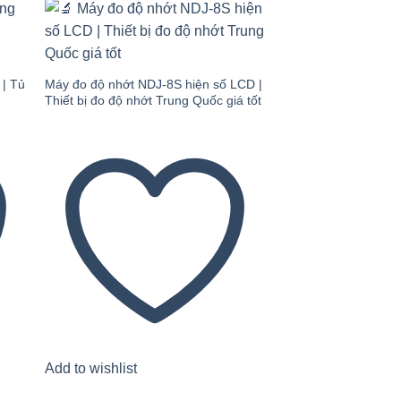
 to
Add to
ist
wishlist
 | Tủ
Máy đo độ nhớt NDJ-8S hiện số LCD |
Thiết bị đo độ nhớt Trung Quốc giá tốt
Thiết bị đo độ ẩm 
110MW – Giải pháp 
chính xác & nhanh 
Add to wishlist