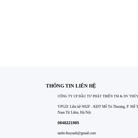
THÔNG TIN LIÊN HỆ
CÔNG TY CP ĐẦU TƯ PHÁT TRIỂN TM & DV THÙ
VPGD: Liền kề N02F - KĐT Mễ Trì Thượng, P. Mễ Tr
Nam Từ Liêm, Hà Nội
0848221985
tanbt.thuyanh@gmail.com