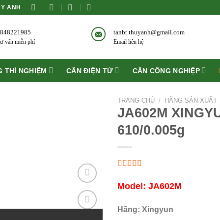
ÙY ANH
848221985
tanbt.thuyanh@gmail.com
ư vấn miễn phí
Email liên hệ
 THÍ NGHIỆM
CÂN ĐIỆN TỬ
CÂN CÔNG NGHIỆP
TRANG CHỦ
/
HÃNG SẢN XUẤT
JA602M XINGYUN
610/0.005g
Model: JA602M
Hãng: Xingyun
Add to