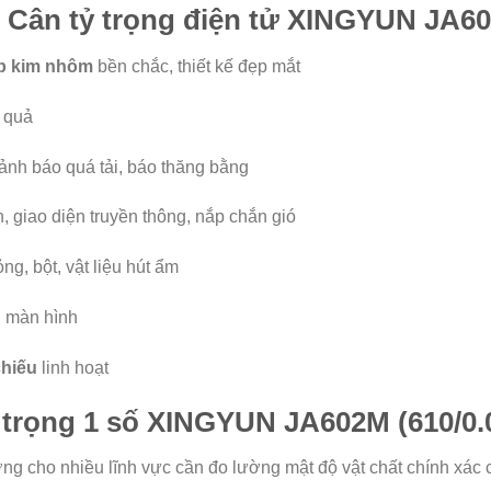
 – Cân tỷ trọng điện tử XINGYUN JA6
p kim nhôm
bền chắc, thiết kế đẹp mắt
t quả
 cảnh báo quá tải, báo thăng bằng
in, giao diện truyền thông, nắp chắn gió
lỏng, bột, vật liệu hút ẩm
n màn hình
chiếu
linh hoạt
 trọng 1 số XINGYUN JA602M (610/0.
tưởng cho nhiều lĩnh vực cần đo lường mật độ vật chất chính xác 