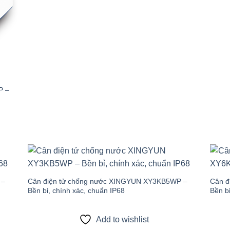
P –
 to
Add to
list
wishlist
 –
Cân điện tử chống nước XINGYUN XY3KB5WP –
Cân đ
Bền bỉ, chính xác, chuẩn IP68
Bền bỉ
Add to wishlist