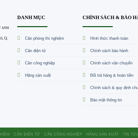
DANH MỤC
CHÍNH SÁCH & BẢO 
Y ANH
Cân phòng thí nghiệm
Hình thức thanh toán
ì, Q.
Cân điện tử
Chính sách bảo hành
Cân công nghiệp
Chính sách vận chuyển
Hãng sản xuất
Đổi trả hàng & hoàn tiền
Chính sách & quy định ch
Bảo mật thông tin
GHIỆM
CÂN ĐIỆN TỬ
CÂN CÔNG NGHIỆP
HÃNG SẢN XUẤT
TIN TỨ