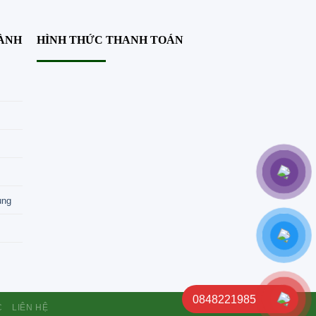
HÀNH
HÌNH THỨC THANH TOÁN
ung
0848221985
C
LIÊN HỆ