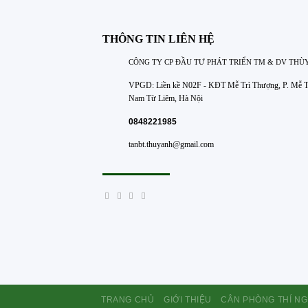
THÔNG TIN LIÊN HỆ
CÔNG TY CP ĐẦU TƯ PHÁT TRIỂN TM & DV THÙ
VPGD: Liền kề N02F - KĐT Mễ Trì Thượng, P. Mễ Tr
Nam Từ Liêm, Hà Nội
0848221985
tanbt.thuyanh@gmail.com
TRANG CHỦ
GIỚI THIỆU
CÂN PHÒNG THÍ N