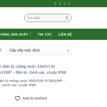
Tìm
kiếm:
HÃNG SẢN XUẤT
TIN TỨC
LIÊN HỆ
ả
Add to
wishlist
iện tử chống nước XINGYUN XY3KA1WP –
, chính xác, chuẩn IP68
Add to wishlist