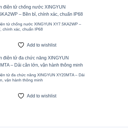
Add to
wishlist
iện tử chống nước XINGYUN XY7.5KA2WP –
, chính xác, chuẩn IP68
Add to wishlist
Add to
wishlist
iện tử đa chức năng XINGYUN XY20MTA – Dải
ớn, vận hành thông minh
Add to wishlist