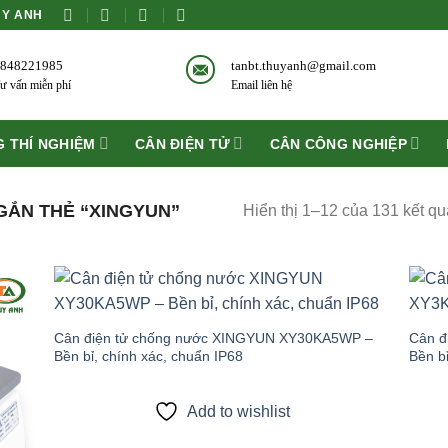
ÙY ANH
848221985
tanbt.thuyanh@gmail.com
ư vấn miễn phí
Email liên hệ
 THÍ NGHIỆM
CÂN ĐIỆN TỬ
CÂN CÔNG NGHIỆP
ẮN THẺ “XINGYUN”
Hiển thị 1–12 của 131 kết qu
 to
Add to
list
wishlist
Cân điện tử chống nước XINGYUN XY30KA5WP –
Cân đ
Bền bỉ, chính xác, chuẩn IP68
Bền bỉ
Add to wishlist