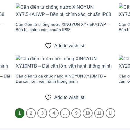
 to
Add to
list
wishlist
 –
Cân điện tử chống nước XINGYUN XY7.5KA1WP –
Cân đ
Bền bỉ, chính xác, chuẩn IP68
Bền bỉ
Add to wishlist
 to
Add to
list
wishlist
– Dải
Cân điện tử đa chức năng XINGYUN XY10MTB –
Cân đ
Dải cân lớn, vận hành thông minh
cân l
Add to wishlist
1
2
3
4
…
9
10
11