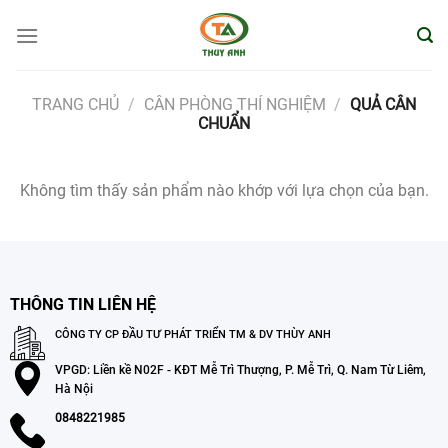
Bỏ
qua
nội
dung
TRANG CHỦ
/
CÂN PHÒNG THÍ NGHIỆM
/
QUẢ CÂN
CHUẨN
Không tìm thấy sản phẩm nào khớp với lựa chọn của bạn.
THÔNG TIN LIÊN HỆ
CÔNG TY CP ĐẦU TƯ PHÁT TRIỂN TM & DV THÙY ANH
VPGD: Liền kề N02F - KĐT Mễ Trì Thượng, P. Mễ Trì, Q. Nam Từ Liêm,
Hà Nội
0848221985