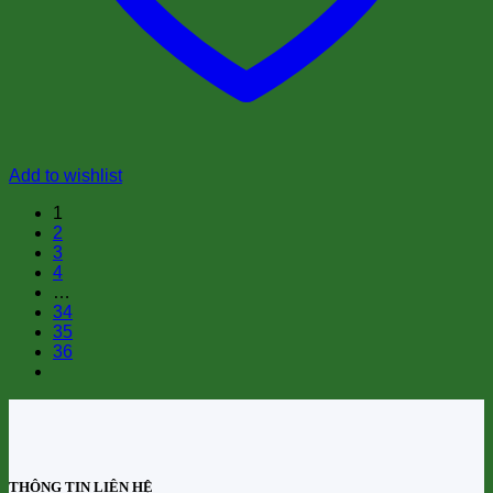
Add to wishlist
1
2
3
4
…
34
35
36
THÔNG TIN LIÊN HỆ