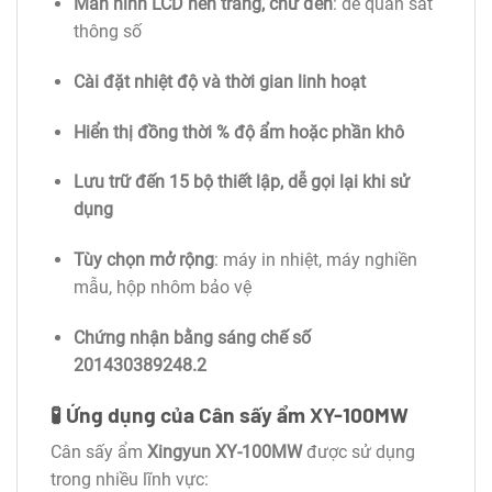
Màn hình LCD nền trắng, chữ đen
: dễ quan sát
thông số
Cài đặt nhiệt độ và thời gian linh hoạt
Hiển thị đồng thời % độ ẩm hoặc phần khô
Lưu trữ đến 15 bộ thiết lập, dễ gọi lại khi sử
dụng
Tùy chọn mở rộng
: máy in nhiệt, máy nghiền
mẫu, hộp nhôm bảo vệ
Chứng nhận bằng sáng chế số
201430389248.2
🧪 Ứng dụng của Cân sấy ẩm XY-100MW
Cân sấy ẩm
Xingyun XY-100MW
được sử dụng
trong nhiều lĩnh vực: