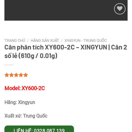
Add to
wishlist
TRANG CHỦ
/
HÃNG SẢN XUẤT
/
XINGYUN - TRUNG QUỐC
Cân phân tích XY600-2C – XINGYUN | Cân 2
số lẻ (610g / 0.01g)
Model: XY600-2C
Hãng: Xingyun
Xuất xứ: Trung Quốc
LIÊN HỆ: 0328.087.139