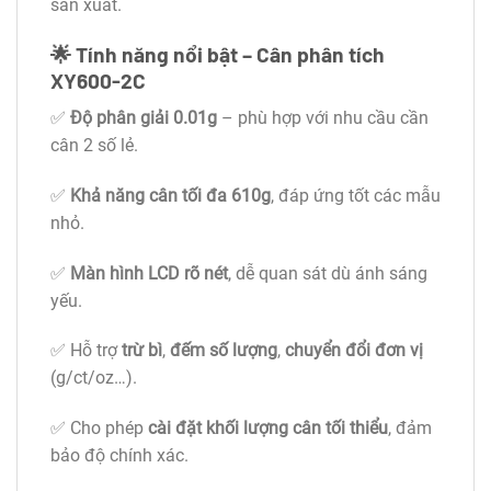
sản xuất.
🌟 Tính năng nổi bật – Cân phân tích
XY600-2C
✅
Độ phân giải 0.01g
– phù hợp với nhu cầu cần
cân 2 số lẻ.
✅
Khả năng cân tối đa 610g
, đáp ứng tốt các mẫu
nhỏ.
✅
Màn hình LCD rõ nét
, dễ quan sát dù ánh sáng
yếu.
✅ Hỗ trợ
trừ bì
,
đếm số lượng
,
chuyển đổi đơn vị
(g/ct/oz…).
✅ Cho phép
cài đặt khối lượng cân tối thiểu
, đảm
bảo độ chính xác.