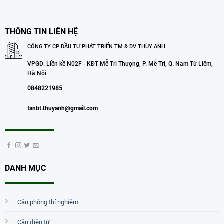
THÔNG TIN LIÊN HỆ
CÔNG TY CP ĐẦU TƯ PHÁT TRIỂN TM & DV THÙY ANH
VPGD: Liền kề N02F - KĐT Mễ Trì Thượng, P. Mễ Trì, Q. Nam Từ Liêm,
Hà Nội
0848221985
tanbt.thuyanh@gmail.com
DANH MỤC
Cân phòng thí nghiệm
Cân điện tử