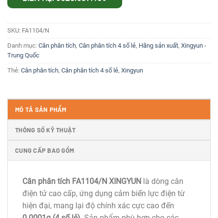
SKU:
FA1104/N
Danh mục:
Cân phân tích
,
Cân phân tích 4 số lẻ
,
Hãng sản xuất
,
Xingyun -
Trung Quốc
Thẻ:
Cân phân tích
,
Cân phân tích 4 số lẻ
,
Xingyun
MÔ TẢ SẢN PHẨM
THÔNG SỐ KỸ THUẬT
CUNG CẤP BAO GỒM
Cân phân tích FA1104/N XINGYUN
là dòng cân
điện tử cao cấp, ứng dụng cảm biến lực điện từ
hiện đại, mang lại độ chính xác cực cao đến
0.0001g (4 số lẻ)
. Sản phẩm phù hợp cho các