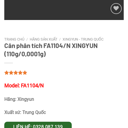
Add to
wishlist
TRANG CHỦ
/
HÃNG SẢN XUẤT
/
XINGYUN - TRUNG QUỐC
Cân phân tích FA1104/N XINGYUN
(110g/0,0001g)
Model: FA1104/N
Hãng: Xingyun
Xuất xứ: Trung Quốc
LIÊN HỆ: 0328.087.139