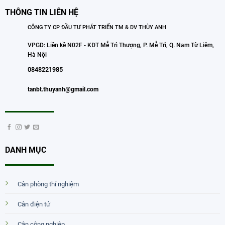
THÔNG TIN LIÊN HỆ
CÔNG TY CP ĐẦU TƯ PHÁT TRIỂN TM & DV THÙY ANH
VPGD: Liền kề N02F - KĐT Mễ Trì Thượng, P. Mễ Trì, Q. Nam Từ Liêm,
Hà Nội
0848221985
tanbt.thuyanh@gmail.com
DANH MỤC
Cân phòng thí nghiệm
Cân điện tử
Cân công nghiệp