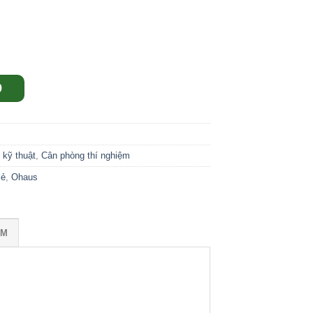
9
 kỹ thuật
,
Cân phòng thí nghiệm
lẻ
,
Ohaus
ỒM