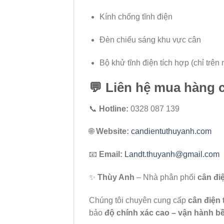
Kính chống tĩnh điện
Đèn chiếu sáng khu vực cân
Bộ khử tĩnh điện tích hợp (chỉ trên
💬
Liên hệ mua hàng 
📞
Hotline:
0328 087 139
🌐
Website:
candientuthuyanh.com
📧
Email:
Landt.thuyanh@gmail.com
✨
Thùy Anh
– Nhà phân phối
cân đi
Chúng tôi chuyên cung cấp
cân điện 
bảo
độ chính xác cao – vận hành bề