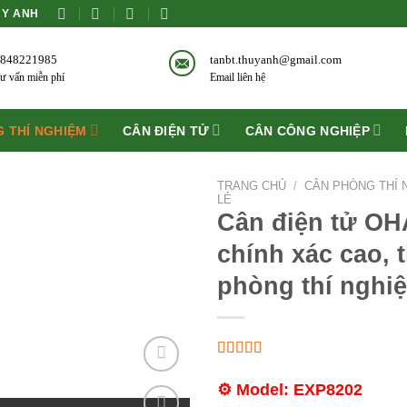
ÙY ANH
848221985
tanbt.thuyanh@gmail.com
ư vấn miễn phí
Email liên hệ
 THÍ NGHIỆM
CÂN ĐIỆN TỬ
CÂN CÔNG NGHIỆP
TRANG CHỦ
/
CÂN PHÒNG THÍ 
LẺ
Cân điện tử O
chính xác cao, t
phòng thí nghi
⚙️ Model: EXP8202