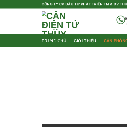
Bỏ
CÔNG TY CP ĐẦU TƯ PHÁT TRIỂN TM & DV TH
qua
nội
0
dung
T
TRANG CHỦ
GIỚI THIỆU
CÂN PHÒNG