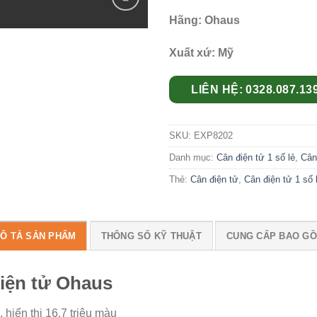
Hãng: Ohaus
Add to
wishlist
Xuất xứ: Mỹ
LIÊN HỆ: 0328.087.13
SKU:
EXP8202
Danh mục:
Cân điện tử 1 số lẻ
,
Cân
Thẻ:
Cân điện tử
,
Cân điện tử 1 số 
Ô TẢ SẢN PHẨM
THÔNG SỐ KỸ THUẬT
CUNG CẤP BAO G
iện tử Ohaus
hiển thị 16.7 triệu màu