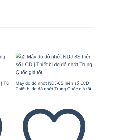
 to
Add to
ist
wishlist
 | Tủ
Máy đo độ nhớt NDJ-8S hiện số LCD |
Thiết bị đo độ nhớt Trung Quốc giá tốt
Thiết bị đo độ ẩm 