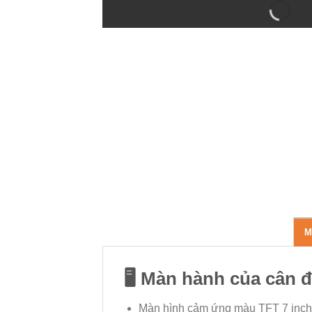
M
🖥️
Màn hành của cân đ
Màn hình cảm ứng màu TFT 7 inch, 