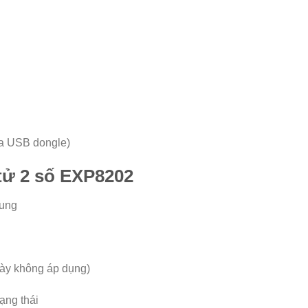
ua USB dongle)
 tử 2 số EXP8202
rung
ày không áp dụng)
ạng thái