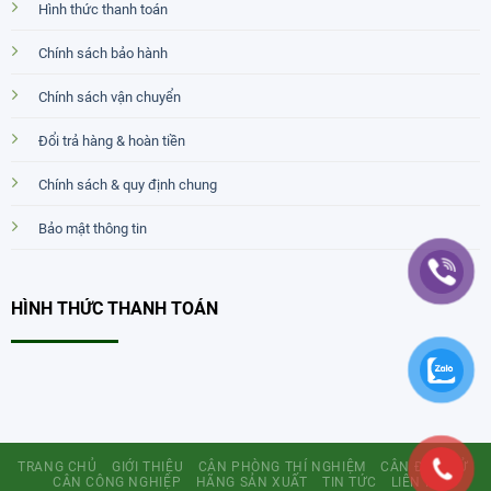
Hình thức thanh toán
Chính sách bảo hành
Chính sách vận chuyển
Đổi trả hàng & hoàn tiền
Chính sách & quy định chung
Bảo mật thông tin
HÌNH THỨC THANH TOÁN
TRANG CHỦ
GIỚI THIỆU
CÂN PHÒNG THÍ NGHIỆM
CÂN ĐIỆN TỬ
CÂN CÔNG NGHIỆP
HÃNG SẢN XUẤT
TIN TỨC
LIÊN HỆ