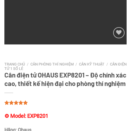
Add to
wishlist
TRANG CHỦ
/
CÂN PHÒNG THÍ NGHIỆM
/
CÂN KỸ THUẬT
/
CÂN ĐIỆN
TỬ 1 SỐ LẺ
Cân điện tử OHAUS EXP8201 – Độ chính xác
cao, thiết kế hiện đại cho phòng thí nghiệm
⚙️ Model: EXP8201
Hãng: Ohaus