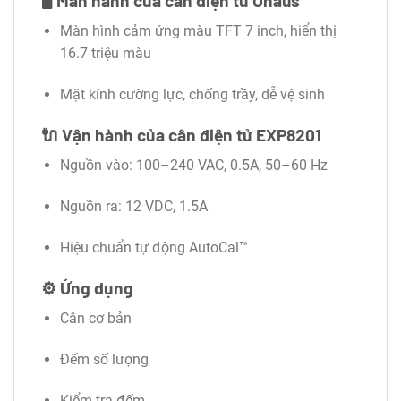
🖥️
Màn hành của cân điện tử Ohaus
Màn hình cảm ứng màu TFT 7 inch, hiển thị
16.7 triệu màu
Mặt kính cường lực, chống trầy, dễ vệ sinh
🔌
Vận hành của cân điện tử EXP8201
Nguồn vào: 100–240 VAC, 0.5A, 50–60 Hz
Nguồn ra: 12 VDC, 1.5A
Hiệu chuẩn tự động AutoCal™
⚙️
Ứng dụng
Cân cơ bản
Đếm số lượng
Kiểm tra đếm