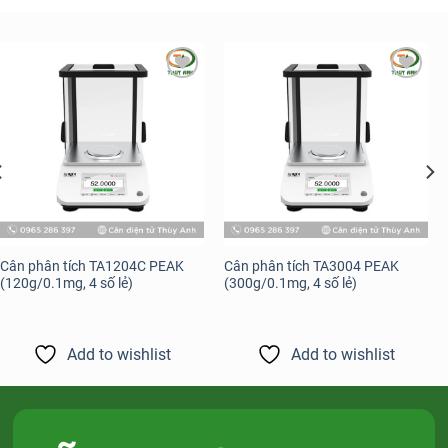
Add to
Add to
wishlist
wishlist
Cân phân tích TA1204C PEAK
Cân phân tích TA3004 PEAK
(120g/0.1mg, 4 số lẻ)
(300g/0.1mg, 4 số lẻ)
Add to wishlist
Add to wishlist