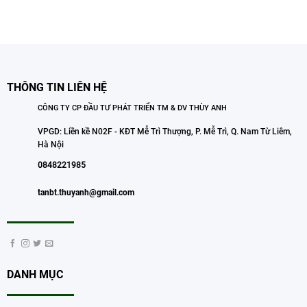
THÔNG TIN LIÊN HỆ
CÔNG TY CP ĐẦU TƯ PHÁT TRIỂN TM & DV THÙY ANH
VPGD: Liền kề N02F - KĐT Mễ Trì Thượng, P. Mễ Trì, Q. Nam Từ Liêm,
Hà Nội
0848221985
tanbt.thuyanh@gmail.com
DANH MỤC