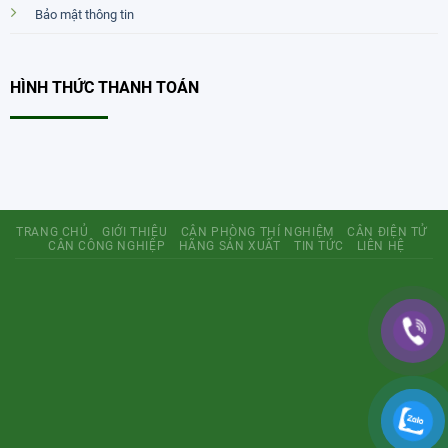
Bảo mật thông tin
HÌNH THỨC THANH TOÁN
TRANG CHỦ
GIỚI THIỆU
CÂN PHÒNG THÍ NGHIỆM
CÂN ĐIỆN TỬ
CÂN CÔNG NGHIỆP
HÃNG SẢN XUẤT
TIN TỨC
LIÊN HỆ