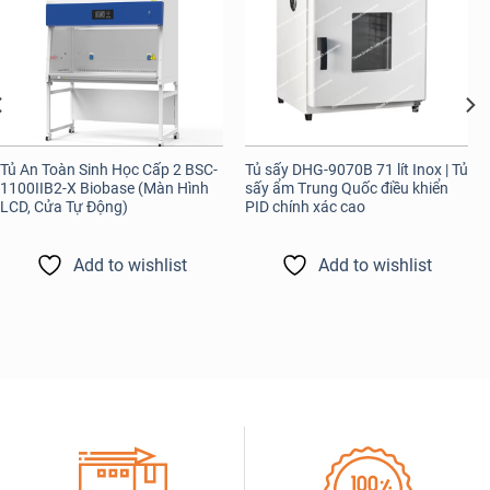
Tủ An Toàn Sinh Học Cấp 2 BSC-
Tủ sấy DHG-9070B 71 lít Inox | Tủ
1100IIB2-X Biobase (Màn Hình
sấy ẩm Trung Quốc điều khiển
LCD, Cửa Tự Động)
PID chính xác cao
Add to wishlist
Add to wishlist