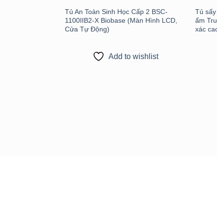
Tủ An Toàn Sinh Học Cấp 2 BSC-
Tủ sấy
1100IIB2-X Biobase (Màn Hình LCD,
ẩm Tru
Cửa Tự Động)
xác ca
Add to wishlist