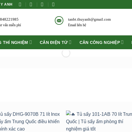
ÙY ANH
848221985
tanbt.thuyanh@gmail.com
ư vấn miễn phí
Email liên hệ
 THÍ NGHIỆM
CÂN ĐIỆN TỬ
CÂN CÔNG NGHIỆP
Add to
Add 
wishlist
wishli