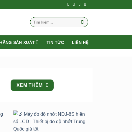
Tìm
kiếm:
HÃNG SẢN XUẤT
TIN TỨC
LIÊN HỆ
XEM THÊM
to
Add to
st
wishlist