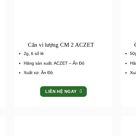
Cân vi lượng CM 2 ACZET
2g, 6 số lẻ
50g
Hãng sản xuất: ACZET – Ấn Độ
Hã
Xuất xứ: Ấn Độ
Xu
LIÊN HỆ NGAY