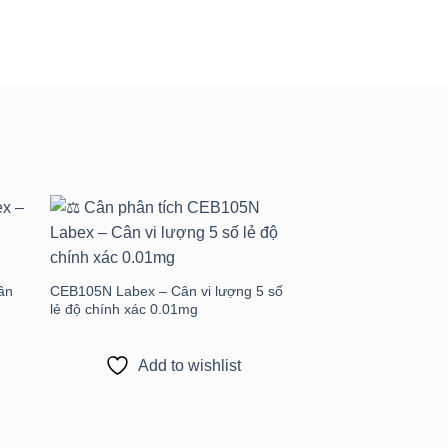
 to
Add to
ist
wishlist
ân
CEB105N Labex – Cân vi lượng 5 số
lẻ độ chính xác 0.01mg
Add to wishlist