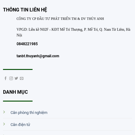
THÔNG TIN LIÊN HỆ
CÔNG TY CP ĐẦU TƯ PHÁT TRIỂN TM & DV THÙY ANH
VPGD: Liền kề N02F - KĐT Mễ Trì Thượng, P. Mễ Trì, Q. Nam Từ Liêm, Hà
Nội
0848221985
tanbt.thuyanh@gmail.com
DANH MỤC
Cân phòng thí nghiệm
Cân điện tử