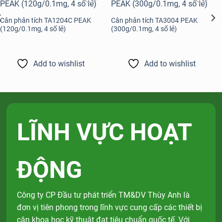
Add to
Add to
wishlist
wishlist
Cân phân tích TA1204C PEAK
Cân phân tích TA3004 PEAK
(120g/0.1mg, 4 số lẻ)
(300g/0.1mg, 4 số lẻ)
Add to wishlist
Add to wishlist
LĨNH VỰC HOẠT
ĐỘNG
Công ty CP Đầu tư phát triển TM&DV Thùy Anh là
đơn vị tiên phong trong lĩnh vực cung cấp các thiết bị
cân khoa học kỹ thuật đạt tiêu chuẩn quốc tế. Với