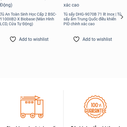
Tủ An Toàn Sinh Học Cấp 2 BSC-
Tủ sấy DHG-9070B 71 lít Inox | Tủ
1100IIB2-X Biobase (Màn Hình
sấy ẩm Trung Quốc điều khiển
LCD, Cửa Tự Động)
PID chính xác cao
Add to wishlist
Add to wishlist