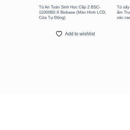
Tủ An Toàn Sinh Học Cấp 2 BSC-
Tủ sấy
1100IIB2-X Biobase (Màn Hình LCD,
ẩm Tru
Cửa Tự Động)
xác ca
Add to wishlist