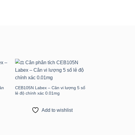
 to
Add to
ist
wishlist
ân
CEB105N Labex – Cân vi lượng 5 số
lẻ độ chính xác 0.01mg
Add to wishlist