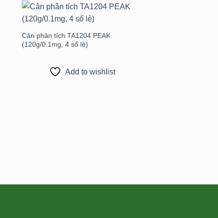
to
Add to
st
wishlist
Cân phân tích TA1204 PEAK
(120g/0.1mg, 4 số lẻ)
Add to wishlist
Cân phân tích CEB1
phân tích 3 số lẻ 10
Add to