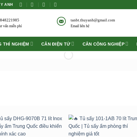
ÙY ANH
848221985
tanbt.thuyanh@gmail.com
ư vấn miễn phí
Email liên hệ
 THÍ NGHIỆM
CÂN ĐIỆN TỬ
CÂN CÔNG NGHIỆP
Add to
Add 
wishlist
wishli