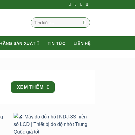
Tìm
kiếm:
HÃNG SẢN XUẤT
TIN TỨC
LIÊN HỆ
XEM THÊM
to
Add to
st
wishlist