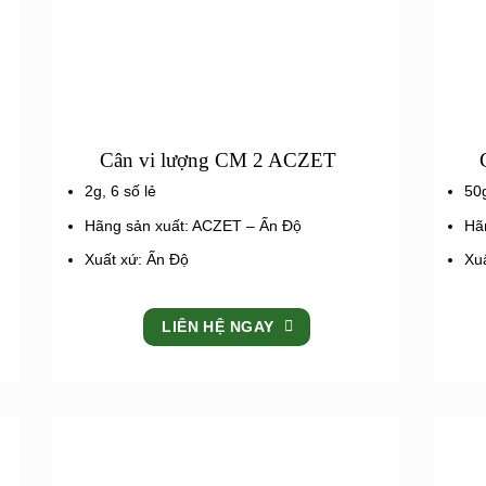
Cân vi lượng CM 2 ACZET
2g, 6 số lẻ
50g
Hãng sản xuất: ACZET – Ấn Độ
Hã
Xuất xứ: Ấn Độ
Xu
LIÊN HỆ NGAY