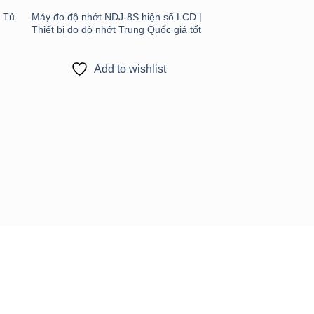
| Tủ
Máy đo độ nhớt NDJ-8S hiện số LCD |
Thiết bị đo độ nhớt Trung Quốc giá tốt
Add to wishlist
Thiết bị đo độ ẩm X
110MW – Giải pháp 
chính xác & nhanh c
Add to