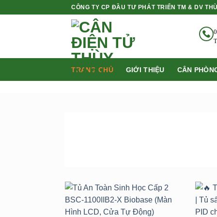
Bỏ
CÔNG TY CP ĐẦU TƯ PHÁT TRIỂN TM & DV TH
qua
nội
0
dung
T
TRANG CHỦ
GIỚI THIỆU
CÂN PHÒNG
SẢN PHẨM
BÁN CHẠY NHẤT
Add to
wishlist