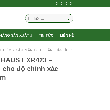
Tìm
kiếm:
HÃNG SẢN XUẤT
TIN TỨC
LIÊN HỆ
NGHIỆM
/
CÂN PHÂN TÍCH
/
CÂN PHÂN TÍCH 3
 OHAUS EXR423 –
cho độ chính xác
ệm