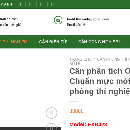
ÙY ANH
848221985
tanbt.thuyanh@gmail.com
ư vấn miễn phí
Email liên hệ
 THÍ NGHIỆM
CÂN ĐIỆN TỬ
CÂN CÔNG NGHIỆP
TRANG CHỦ
/
CÂN PHÒNG THÍ 
SỐ LẺ
Cân phân tích
Chuẩn mực mới 
phòng thí nghi
Model: EXR423