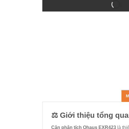
M
⚖️
Giới thiệu tổng qu
Cân phân tích Ohaus EXR423
là thi