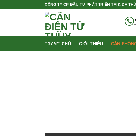
Bỏ
CÔNG TY CP ĐẦU TƯ PHÁT TRIỂN TM & DV TH
qua
nội
0
dung
T
TRANG CHỦ
GIỚI THIỆU
CÂN PHÒNG