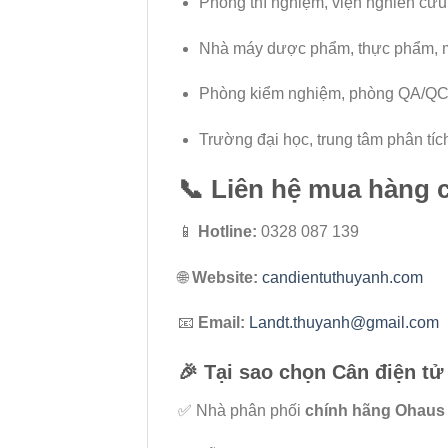
Phòng thí nghiệm, viện nghiên cứu
Nhà máy dược phẩm, thực phẩm,
Phòng kiểm nghiệm, phòng QA/Q
Trường đại học, trung tâm phân tíc
📞
Liên hệ mua hàng 
📱
Hotline:
0328 087 139
🌐
Website:
candientuthuyanh.com
📧
Email:
Landt.thuyanh@gmail.com
🎉
Tại sao chọn Cân điện t
✅ Nhà phân phối
chính hãng Ohaus