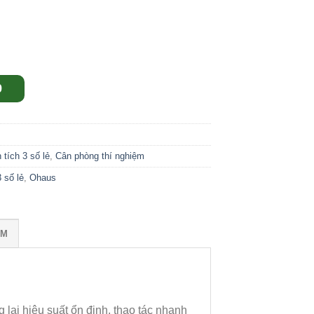
9
 tích 3 số lẻ
,
Cân phòng thí nghiệm
 số lẻ
,
Ohaus
ỒM
lại hiệu suất ổn định, thao tác nhanh