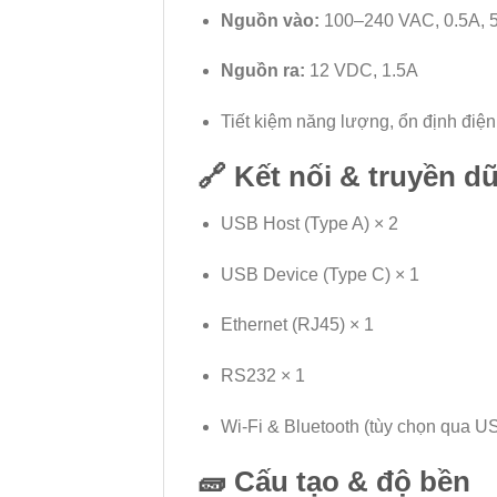
Nguồn vào:
100–240 VAC, 0.5A, 
Nguồn ra:
12 VDC, 1.5A
Tiết kiệm năng lượng, ổn định điện
🔗
Kết nối & truyền dữ
USB Host (Type A) × 2
USB Device (Type C) × 1
Ethernet (RJ45) × 1
RS232 × 1
Wi-Fi & Bluetooth (tùy chọn qua U
🧱
Cấu tạo & độ bền