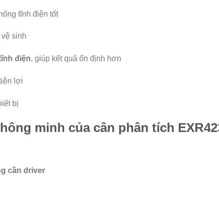
hống tĩnh điện tốt
 vệ sinh
tĩnh điện
, giúp kết quả ổn định hơn
tiện lợi
iết bị
 thông minh của cân phân tích EXR42
g cần driver