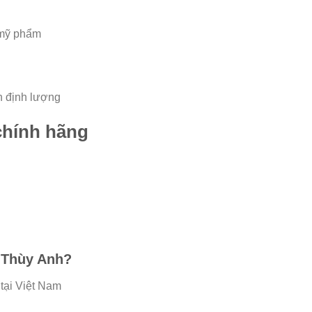
 mỹ phẩm
C
h định lượng
chính hãng
ử Thùy Anh?
tại Việt Nam