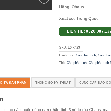
Hãng: Ohaus
Add to
wishlist
Xuất xứ: Trung Quốc
LIÊN HỆ: 0328.087.13
SKU:
EXR423
Danh mục:
Cân phân tích
,
Cân phân
Thẻ:
Cân phân tích
,
Cân phân tích 3
Ô TẢ SẢN PHẨM
THÔNG SỐ KỸ THUẬT
CUNG CẤP BAO G
an
ết bị cao cấp thuộc dòng
cân phân tích 3 số lẻ
của Ohaus, mang 