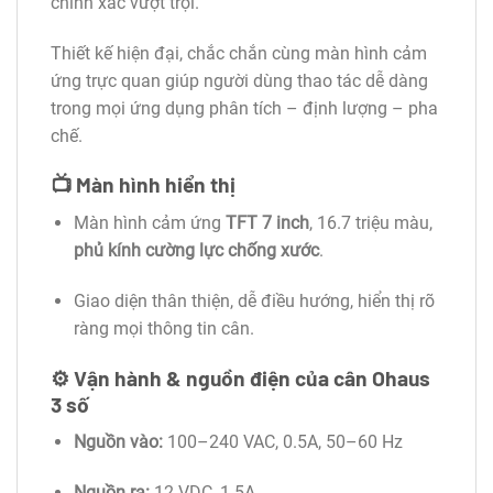
chính xác vượt trội.
Thiết kế hiện đại, chắc chắn cùng màn hình cảm
ứng trực quan giúp người dùng thao tác dễ dàng
trong mọi ứng dụng phân tích – định lượng – pha
chế.
📺
Màn hình hiển thị
Màn hình cảm ứng
TFT 7 inch
, 16.7 triệu màu,
phủ kính cường lực chống xước
.
Giao diện thân thiện, dễ điều hướng, hiển thị rõ
ràng mọi thông tin cân.
⚙️
Vận hành & nguồn điện của cân Ohaus
3 số
Nguồn vào:
100–240 VAC, 0.5A, 50–60 Hz
Nguồn ra:
12 VDC, 1.5A