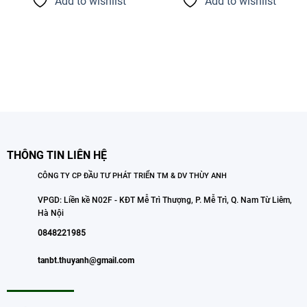
Add to wishlist
Add to wishlist
THÔNG TIN LIÊN HỆ
CÔNG TY CP ĐẦU TƯ PHÁT TRIỂN TM & DV THÙY ANH
VPGD: Liền kề N02F - KĐT Mễ Trì Thượng, P. Mễ Trì, Q. Nam Từ Liêm,
Hà Nội
0848221985
tanbt.thuyanh@gmail.com