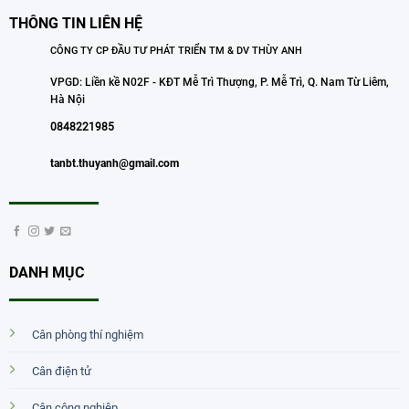
THÔNG TIN LIÊN HỆ
CÔNG TY CP ĐẦU TƯ PHÁT TRIỂN TM & DV THÙY ANH
VPGD: Liền kề N02F - KĐT Mễ Trì Thượng, P. Mễ Trì, Q. Nam Từ Liêm,
Hà Nội
0848221985
tanbt.thuyanh@gmail.com
DANH MỤC
Cân phòng thí nghiệm
Cân điện tử
Cân công nghiệp