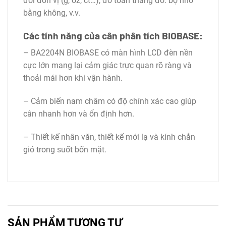
đổi đơn vị (g, oz, ct…), đo toàn thang đo. bộ nhớ
bằng không, v.v.
Các tính năng của cân phân tích BIOBASE:
– BA2204N BIOBASE có màn hình LCD đèn nền
cực lớn mang lại cảm giác trực quan rõ ràng và
thoải mái hơn khi vận hành.
– Cảm biến nam châm có độ chính xác cao giúp
cân nhanh hơn và ổn định hơn.
– Thiết kế nhân văn, thiết kế mới lạ và kính chắn
gió trong suốt bốn mặt.
SẢN PHẨM TƯƠNG TỰ