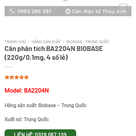
Add to
wishlist
TRANG CHỦ
/
HÃNG SẢN XUẤT
/
BIOBASE - TRUNG QUỐC
Cân phân tích BA2204N BIOBASE
(220g/0.1mg, 4 số lẻ)
Model: BA2204N
Hãng sản xuất: Biobase – Trung Quốc
Xuất xứ: Trung Quốc
LIÊN HỆ: 0328.087.139