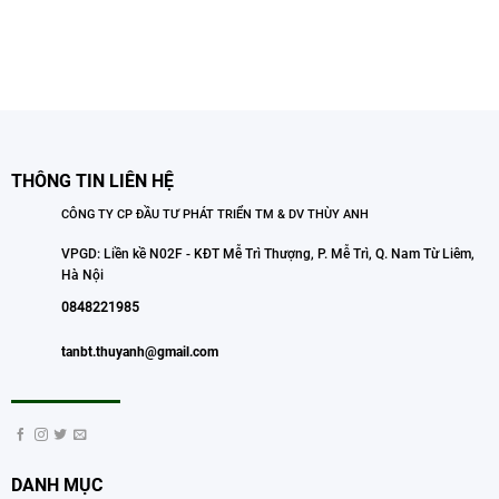
THÔNG TIN LIÊN HỆ
CÔNG TY CP ĐẦU TƯ PHÁT TRIỂN TM & DV THÙY ANH
VPGD: Liền kề N02F - KĐT Mễ Trì Thượng, P. Mễ Trì, Q. Nam Từ Liêm,
Hà Nội
0848221985
tanbt.thuyanh@gmail.com
DANH MỤC