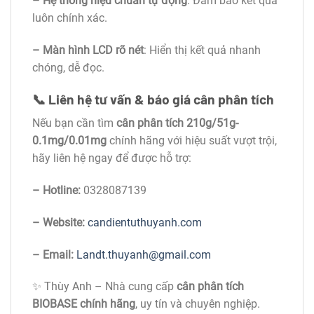
– Hệ thống hiệu chuẩn tự động
: Đảm bảo kết quả
luôn chính xác.
– Màn hình LCD rõ nét
: Hiển thị kết quả nhanh
chóng, dễ đọc.
📞 Liên hệ tư vấn & báo giá cân phân tích
Nếu bạn cần tìm
cân phân tích 210g/51g-
0.1mg/0.01mg
chính hãng với hiệu suất vượt trội,
hãy liên hệ ngay để được hỗ trợ:
– Hotline:
0328087139
– Website:
candientuthuyanh.com
– Email:
Landt.thuyanh@gmail.com
✨ Thùy Anh – Nhà cung cấp
cân phân tích
BIOBASE chính hãng
, uy tín và chuyên nghiệp.