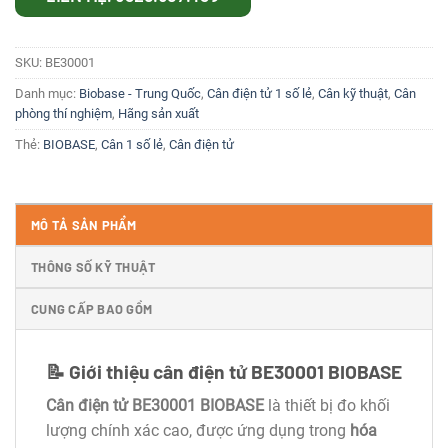
SKU:
BE30001
Danh mục:
Biobase - Trung Quốc
,
Cân điện tử 1 số lẻ
,
Cân kỹ thuật
,
Cân
phòng thí nghiệm
,
Hãng sản xuất
Thẻ:
BIOBASE
,
Cân 1 số lẻ
,
Cân điện tử
MÔ TẢ SẢN PHẨM
THÔNG SỐ KỸ THUẬT
CUNG CẤP BAO GỒM
📝
Giới thiệu cân điện tử BE30001 BIOBASE
Cân điện tử BE30001 BIOBASE
là thiết bị đo khối
lượng chính xác cao, được ứng dụng trong
hóa