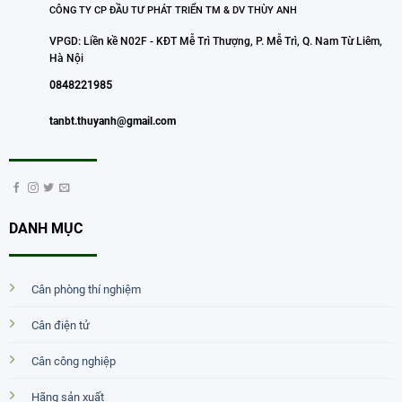
CÔNG TY CP ĐẦU TƯ PHÁT TRIỂN TM & DV THÙY ANH
VPGD: Liền kề N02F - KĐT Mễ Trì Thượng, P. Mễ Trì, Q. Nam Từ Liêm,
Hà Nội
0848221985
tanbt.thuyanh@gmail.com
DANH MỤC
Cân phòng thí nghiệm
Cân điện tử
Cân công nghiệp
Hãng sản xuất