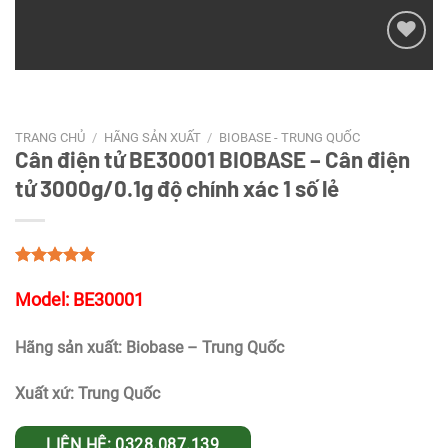
Add to
wishlist
TRANG CHỦ
/
HÃNG SẢN XUẤT
/
BIOBASE - TRUNG QUỐC
Cân điện tử BE30001 BIOBASE – Cân điện
tử 3000g/0.1g độ chính xác 1 số lẻ
Model: BE30001
Hãng sản xuất: Biobase – Trung Quốc
Xuất xứ: Trung Quốc
LIÊN HỆ: 0328.087.139