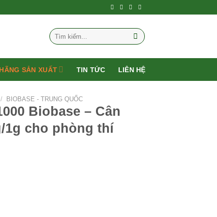
Tìm
kiếm:
HÃNG SẢN XUẤT
TIN TỨC
LIÊN HỆ
/
BIOBASE - TRUNG QUỐC
1000 Biobase – Cân
/1g cho phòng thí