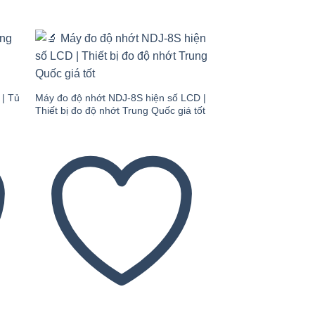
 to
Add to
ist
wishlist
 | Tủ
Máy đo độ nhớt NDJ-8S hiện số LCD |
Thiết bị đo độ nhớt Trung Quốc giá tốt
Thiết bị đo độ ẩm 
110MW – Giải pháp 
chính xác & nhanh 