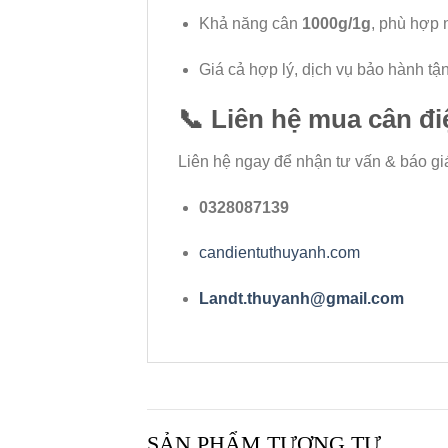
Khả năng cân
1000g/1g
, phù hợp 
Giá cả hợp lý, dịch vụ bảo hành tậ
📞
Liên hệ mua cân đi
Liên hệ ngay để nhận tư vấn & báo giá 
0328087139
candientuthuyanh.com
Landt.thuyanh@gmail.com
SẢN PHẨM TƯƠNG TỰ