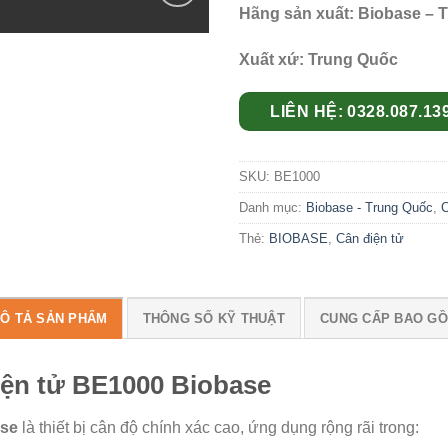
Hãng sản xuất: Biobase – 
Add to
wishlist
Xuất xứ: Trung Quốc
LIÊN HỆ: 0328.087.13
SKU:
BE1000
Danh mục:
Biobase - Trung Quốc
,
C
Thẻ:
BIOBASE
,
Cân điện tử
Ô TẢ SẢN PHẨM
THÔNG SỐ KỸ THUẬT
CUNG CẤP BAO G
điện tử BE1000 Biobase
se
là thiết bị cân độ chính xác cao, ứng dụng rộng rãi trong: