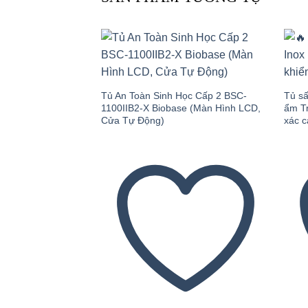
Add to
wishlist
Tủ An Toàn Sinh Học Cấp 2 BSC-
Tủ sấ
1100IIB2-X Biobase (Màn Hình LCD,
ẩm Tr
Cửa Tự Động)
xác 