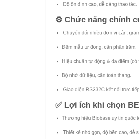
Độ ổn định cao, dễ dàng thao tác.
⚙️
Chức năng chính củ
Chuyển đổi nhiều đơn vị cân: gram,
Đếm mẫu tự động, cân phần trăm.
Hiệu chuẩn tự động & đa điểm (có 
Bộ nhớ dữ liệu, cân toàn thang.
Giao diện RS232C kết nối trực tiếp
✅
Lợi ích khi chọn B
Thương hiệu Biobase uy tín quốc t
Thiết kế nhỏ gọn, độ bền cao, dễ 