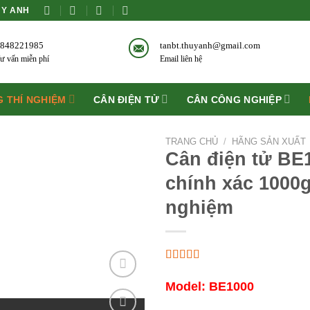
ÙY ANH
848221985
tanbt.thuyanh@gmail.com
ư vấn miễn phí
Email liên hệ
 THÍ NGHIỆM
CÂN ĐIỆN TỬ
CÂN CÔNG NGHIỆP
TRANG CHỦ
/
HÃNG SẢN XUẤT
Cân điện tử BE
chính xác 1000g
nghiệm
Model: BE1000