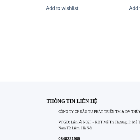
Add to wishlist
Add t
THÔNG TIN LIÊN HỆ
CÔNG TY CP ĐẦU TƯ PHÁT TRIỂN TM & DV THÙ
VPGD: Liền kề N02F - KĐT Mễ Trì Thượng, P. Mễ Tr
Nam Từ Liêm, Hà Nội
0848221985