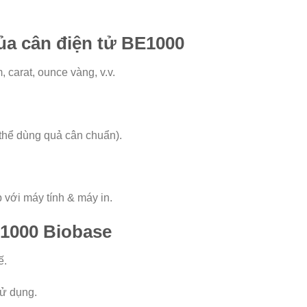
a cân điện tử BE1000
 carat, ounce vàng, v.v.
thể dùng quả cân chuẩn).
 với máy tính & máy in.
E1000 Biobase
ế.
sử dụng.