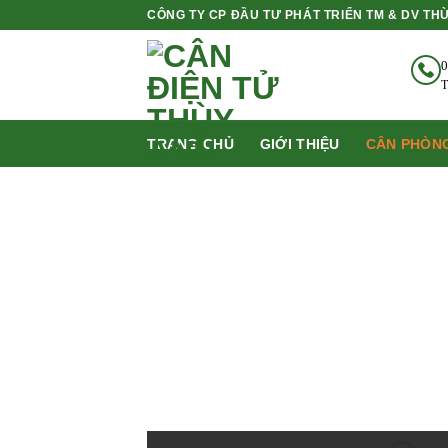
Bỏ
CÔNG TY CP ĐẦU TƯ PHÁT TRIỂN TM & DV TH
qua
nội
0
dung
T
TRANG CHỦ
GIỚI THIỆU
CÂN PHÒNG