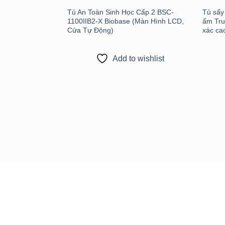
Tủ An Toàn Sinh Học Cấp 2 BSC-
Tủ sấy
1100IIB2-X Biobase (Màn Hình LCD,
ẩm Tru
Cửa Tự Động)
xác ca
Add to wishlist