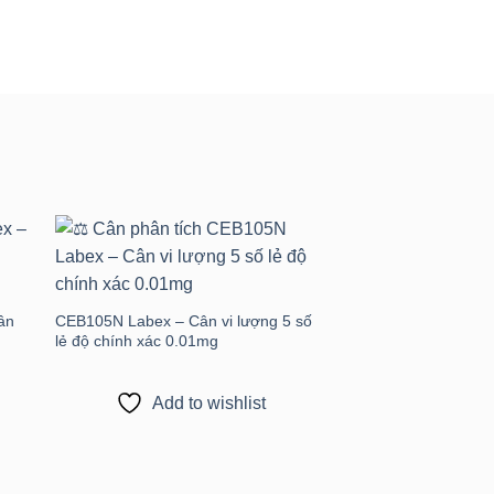
 to
Add to
ist
wishlist
ân
CEB105N Labex – Cân vi lượng 5 số
lẻ độ chính xác 0.01mg
Add to wishlist