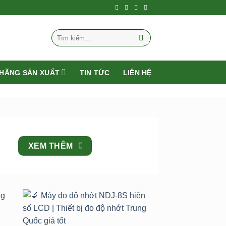
Tìm
kiếm:
HÃNG SẢN XUẤT
TIN TỨC
LIÊN HỆ
XEM THÊM
to
Add to
st
wishlist