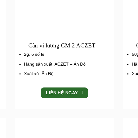
Cân vi lượng CM 2 ACZET
2g, 6 số lẻ
50g
Hãng sản xuất: ACZET – Ấn Độ
Hã
Xuất xứ: Ấn Độ
Xu
LIÊN HỆ NGAY