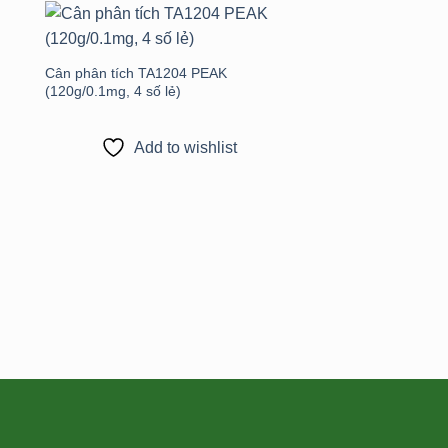
to
Add to
st
wishlist
Cân phân tích TA1204 PEAK
(120g/0.1mg, 4 số lẻ)
Add to wishlist
Cân phân tích CEB1
phân tích 3 số lẻ 10
Add to