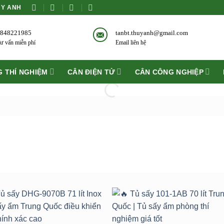
ÙY ANH
848221985
tanbt.thuyanh@gmail.com
ư vấn miễn phí
Email liên hệ
 THÍ NGHIỆM
CÂN ĐIỆN TỬ
CÂN CÔNG NGHIỆP
Add to
Add 
wishlist
wishli