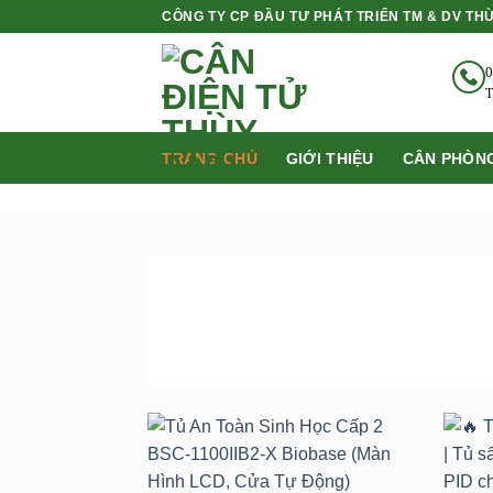
Bỏ
CÔNG TY CP ĐẦU TƯ PHÁT TRIỂN TM & DV TH
qua
nội
0
dung
T
TRANG CHỦ
GIỚI THIỆU
CÂN PHÒNG
SẢN PHẨM
BÁN CHẠY NHẤT
Add to
wishlist