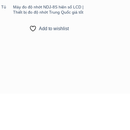
| Tủ
Máy đo độ nhớt NDJ-8S hiện số LCD |
Thiết bị đo độ nhớt Trung Quốc giá tốt
Add to wishlist
Thiết bị đo độ ẩm X
110MW – Giải pháp 
chính xác & nhanh c
Add to