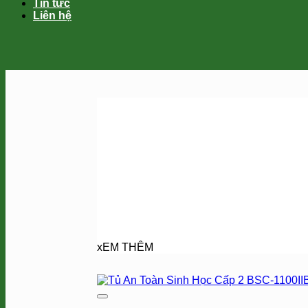
Tin tức
Liên hệ
SẢN PHẨM
BÁN CHẠY NHẤT
xEM THÊM