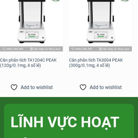
Add to
Add to
wishlist
wishlist
Cân phân tích TA1204C PEAK
Cân phân tích TA3004 PEAK
(120g/0.1mg, 4 số lẻ)
(300g/0.1mg, 4 số lẻ)
Add to wishlist
Add to wishlist
LĨNH VỰC HOẠT