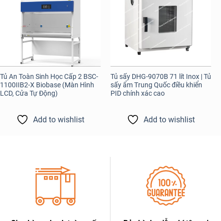
Tủ An Toàn Sinh Học Cấp 2 BSC-
Tủ sấy DHG-9070B 71 lít Inox | Tủ
1100IIB2-X Biobase (Màn Hình
sấy ẩm Trung Quốc điều khiển
LCD, Cửa Tự Động)
PID chính xác cao
Add to wishlist
Add to wishlist