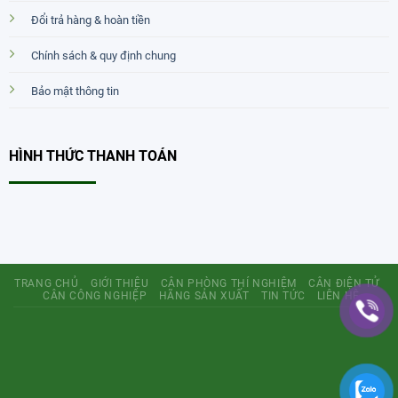
Đổi trả hàng & hoàn tiền
Chính sách & quy định chung
Bảo mật thông tin
HÌNH THỨC THANH TOÁN
TRANG CHỦ
GIỚI THIỆU
CÂN PHÒNG THÍ NGHIỆM
CÂN ĐIỆN TỬ
CÂN CÔNG NGHIỆP
HÃNG SẢN XUẤT
TIN TỨC
LIÊN HỆ