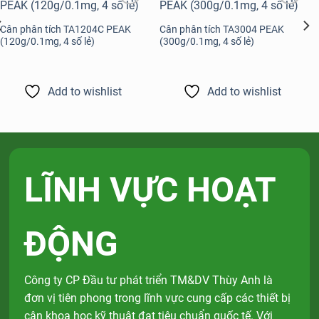
Add to
Add to
wishlist
wishlist
Cân phân tích TA1204C PEAK
Cân phân tích TA3004 PEAK
(120g/0.1mg, 4 số lẻ)
(300g/0.1mg, 4 số lẻ)
Add to wishlist
Add to wishlist
LĨNH VỰC HOẠT
ĐỘNG
Công ty CP Đầu tư phát triển TM&DV Thùy Anh là
đơn vị tiên phong trong lĩnh vực cung cấp các thiết bị
cân khoa học kỹ thuật đạt tiêu chuẩn quốc tế. Với