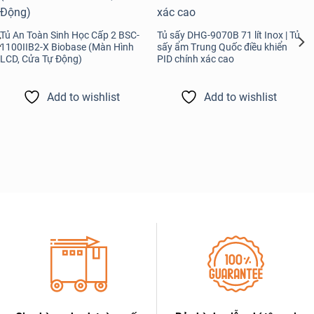
Tủ An Toàn Sinh Học Cấp 2 BSC-
Tủ sấy DHG-9070B 71 lít Inox | Tủ
1100IIB2-X Biobase (Màn Hình
sấy ẩm Trung Quốc điều khiển
LCD, Cửa Tự Động)
PID chính xác cao
Add to wishlist
Add to wishlist