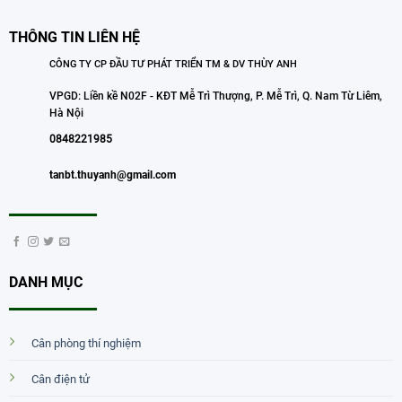
THÔNG TIN LIÊN HỆ
CÔNG TY CP ĐẦU TƯ PHÁT TRIỂN TM & DV THÙY ANH
VPGD: Liền kề N02F - KĐT Mễ Trì Thượng, P. Mễ Trì, Q. Nam Từ Liêm,
Hà Nội
0848221985
tanbt.thuyanh@gmail.com
DANH MỤC
Cân phòng thí nghiệm
Cân điện tử