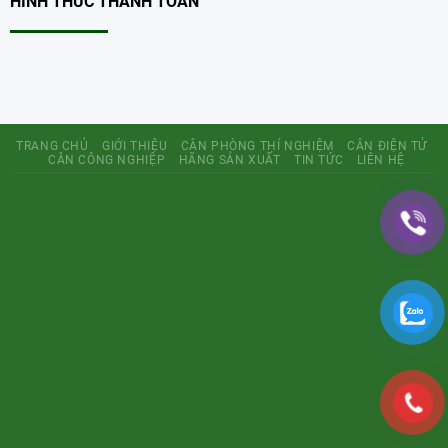
HÌNH THỨC THANH TOÁN
TRANG CHỦ
GIỚI THIỆU
CÂN PHÒNG THÍ NGHIỆM
CÂN ĐIỆN TỬ
CÂN CÔNG NGHIỆP
HÃNG SẢN XUẤT
TIN TỨC
LIÊN HỆ