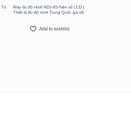
| Tủ
Máy đo độ nhớt NDJ-8S hiện số LCD |
Thiết bị đo độ nhớt Trung Quốc giá tốt
Add to wishlist
Thiết bị đo độ ẩm X
110MW – Giải pháp 
chính xác & nhanh c
Add to