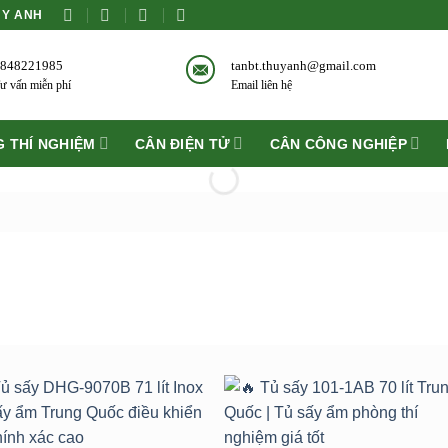
ÙY ANH
848221985
tanbt.thuyanh@gmail.com
ư vấn miễn phí
Email liên hệ
 THÍ NGHIỆM
CÂN ĐIỆN TỬ
CÂN CÔNG NGHIỆP
Add to
Add 
wishlist
wishli