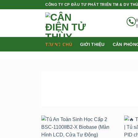
Bỏ
CÔNG TY CP ĐẦU TƯ PHÁT TRIỂN TM & DV TH
qua
nội
0
dung
T
TRANG CHỦ
GIỚI THIỆU
CÂN PHÒNG
SẢN PHẨM
BÁN CHẠY NHẤT
Add to
wishlist