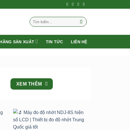
Tìm
kiếm:
HÃNG SẢN XUẤT
TIN TỨC
LIÊN HỆ
XEM THÊM
to
Add to
st
wishlist