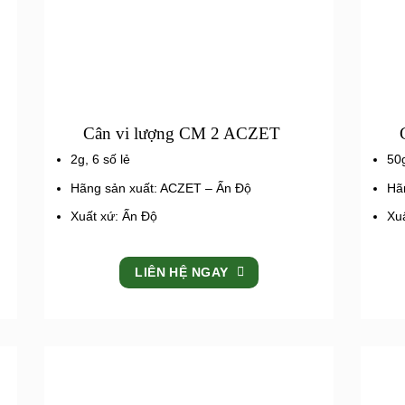
Cân vi lượng CM 2 ACZET
2g, 6 số lẻ
50g
Hãng sản xuất: ACZET – Ấn Độ
Hã
Xuất xứ: Ấn Độ
Xu
LIÊN HỆ NGAY