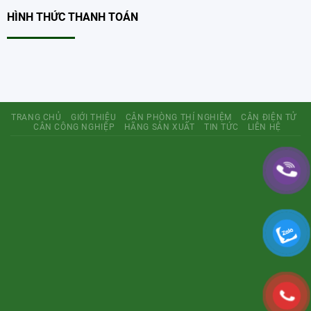
HÌNH THỨC THANH TOÁN
TRANG CHỦ
GIỚI THIỆU
CÂN PHÒNG THÍ NGHIỆM
CÂN ĐIỆN TỬ
CÂN CÔNG NGHIỆP
HÃNG SẢN XUẤT
TIN TỨC
LIÊN HỆ