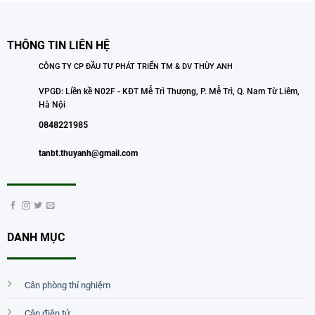
THÔNG TIN LIÊN HỆ
CÔNG TY CP ĐẦU TƯ PHÁT TRIỂN TM & DV THÙY ANH
VPGD: Liền kề N02F - KĐT Mễ Trì Thượng, P. Mễ Trì, Q. Nam Từ Liêm,
Hà Nội
0848221985
tanbt.thuyanh@gmail.com
DANH MỤC
Cân phòng thí nghiệm
Cân điện tử