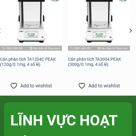
Add to
Add to
wishlist
wishlist
Cân phân tích TA1204C PEAK
Cân phân tích TA3004 PEAK
(120g/0.1mg, 4 số lẻ)
(300g/0.1mg, 4 số lẻ)
Add to wishlist
Add to wishlist
LĨNH VỰC HOẠT