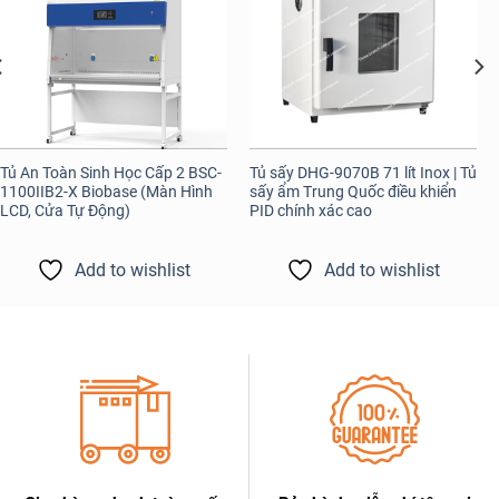
Tủ An Toàn Sinh Học Cấp 2 BSC-
Tủ sấy DHG-9070B 71 lít Inox | Tủ
1100IIB2-X Biobase (Màn Hình
sấy ẩm Trung Quốc điều khiển
LCD, Cửa Tự Động)
PID chính xác cao
Add to wishlist
Add to wishlist