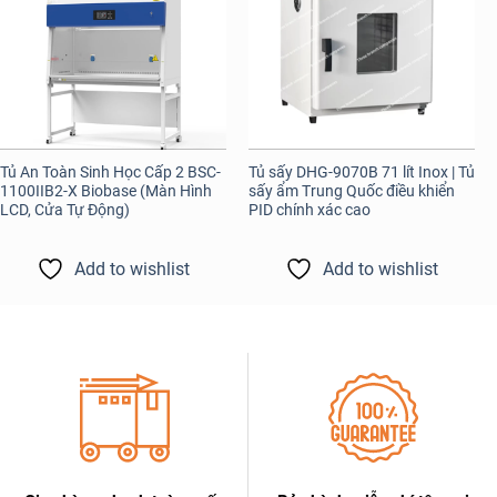
Tủ An Toàn Sinh Học Cấp 2 BSC-
Tủ sấy DHG-9070B 71 lít Inox | Tủ
1100IIB2-X Biobase (Màn Hình
sấy ẩm Trung Quốc điều khiển
LCD, Cửa Tự Động)
PID chính xác cao
Add to wishlist
Add to wishlist