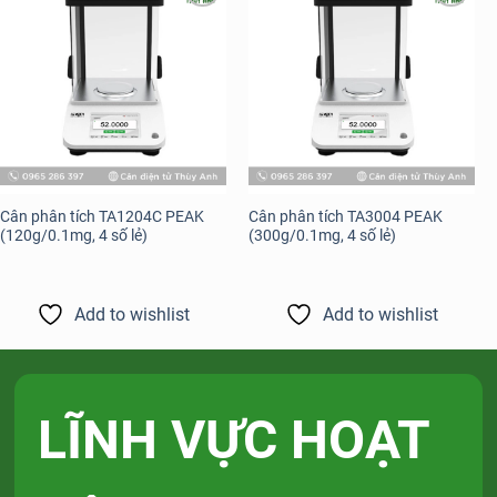
Add to
Add to
wishlist
wishlist
Cân phân tích TA1204C PEAK
Cân phân tích TA3004 PEAK
(120g/0.1mg, 4 số lẻ)
(300g/0.1mg, 4 số lẻ)
Add to wishlist
Add to wishlist
LĨNH VỰC HOẠT