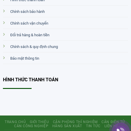
Chính sách bảo hành
Chính sách vận chuyển
Đổi trả hàng & hoàn tiền
Chính sách & quy định chung
Bảo mật thông tin
HÌNH THỨC THANH TOÁN
TRANG CHỦ
GIỚI THIỆU
CÂN PHÒNG THÍ NGHIỆM
CÂN ĐIỆN TỬ
CÂN CÔNG NGHIỆP
HÃNG SẢN XUẤT
TIN TỨC
LIÊN HỆ