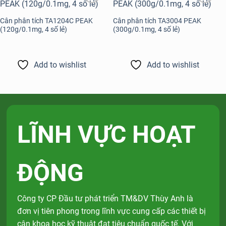
Add to
Add to
wishlist
wishlist
Cân phân tích TA1204C PEAK
Cân phân tích TA3004 PEAK
(120g/0.1mg, 4 số lẻ)
(300g/0.1mg, 4 số lẻ)
Add to wishlist
Add to wishlist
LĨNH VỰC HOẠT
ĐỘNG
Công ty CP Đầu tư phát triển TM&DV Thùy Anh là
đơn vị tiên phong trong lĩnh vực cung cấp các thiết bị
cân khoa học kỹ thuật đạt tiêu chuẩn quốc tế. Với