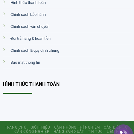
Hình thức thanh toán
Chính sách bảo hành
Chính sách vận chuyển
Đổi trả hàng & hoàn tiền
Chính sách & quy định chung
Bảo mật thông tin
HÌNH THỨC THANH TOÁN
TRANG CHỦ
GIỚI THIỆU
CÂN PHÒNG THÍ NGHIỆM
CÂN ĐIỆN TỬ
CÂN CÔNG NGHIỆP
HÃNG SẢN XUẤT
TIN TỨC
LIÊN HỆ