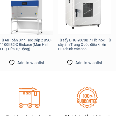
Tủ An Toàn Sinh Học Cấp 2 BSC-
Tủ sấy DHG-9070B 71 lít Inox | Tủ
1100IIB2-X Biobase (Màn Hình
sấy ẩm Trung Quốc điều khiển
LCD, Cửa Tự Động)
PID chính xác cao
Add to wishlist
Add to wishlist