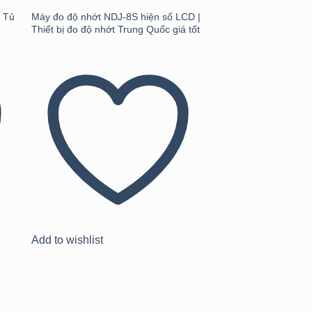
| Tủ
Máy đo độ nhớt NDJ-8S hiện số LCD |
Thiết bị đo độ nhớt Trung Quốc giá tốt
Thiết bị đo độ ẩm X
110MW – Giải pháp 
chính xác & nhanh c
Add to wishlist