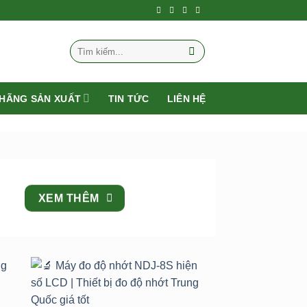
Tìm
kiếm:
HÃNG SẢN XUẤT
TIN TỨC
LIÊN HỆ
XEM THÊM
to
Add to
st
wishlist