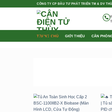
Bỏ
CÔNG TY CP ĐẦU TƯ PHÁT TRIỂN TM & DV TH
qua
nội
0
dung
T
TRANG CHỦ
GIỚI THIỆU
CÂN PHÒNG
SẢN PHẨM
BÁN CHẠY NHẤT
Add to
wishlist