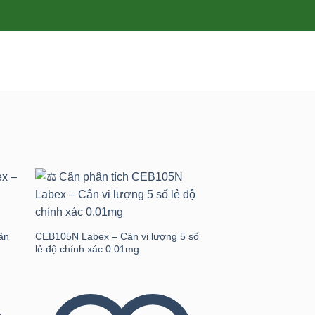
 to
Add to
ist
wishlist
ân
CEB105N Labex – Cân vi lượng 5 số
lẻ độ chính xác 0.01mg