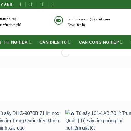
ÙY ANH
848221985
tanbt.thuyanh@gmail.com
ư vấn miễn phí
Email liên hệ
 THÍ NGHIỆM
CÂN ĐIỆN TỬ
CÂN CÔNG NGHIỆP
Add to
Add 
wishlist
wishli