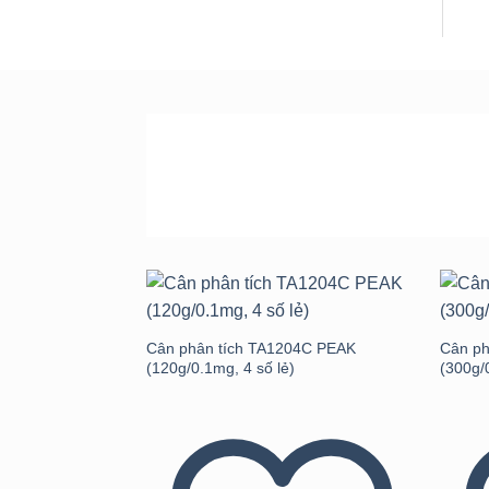
SẢN PHẨM
ƯU ĐÃI LỚN NHẤT
Add to
wishlist
Cân phân tích TA1204C PEAK
Cân ph
(120g/0.1mg, 4 số lẻ)
(300g/