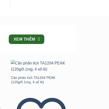
XEM THÊM
to
Add to
st
wishlist
Cân phân tích TA1204 PEAK
(120g/0.1mg, 4 số lẻ)