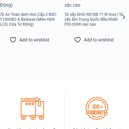
Tủ An Toàn Sinh Học Cấp 2 BSC-
Tủ sấy DHG-9070B 71 lít Inox | Tủ
1100IIB2-X Biobase (Màn Hình
sấy ẩm Trung Quốc điều khiển
LCD, Cửa Tự Động)
PID chính xác cao
Add to wishlist
Add to wishlist