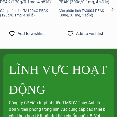
Add to
Add to
wishlist
wishlist
Cân phân tích TA1204C PEAK
Cân phân tích TA3004 PEAK
(120g/0.1mg, 4 số lẻ)
(300g/0.1mg, 4 số lẻ)
Add to wishlist
Add to wishlist
LĨNH VỰC HOẠT
ĐỘNG
Công ty CP Đầu tư phát triển TM&DV Thùy Anh là
đơn vị tiên phong trong lĩnh vực cung cấp các thiết bị
cân khoa học kỹ thuật đạt tiêu chuẩn quốc tế. Với