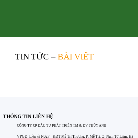
TIN TỨC –
BÀI VIẾT
THÔNG TIN LIÊN HỆ
CÔNG TY CP ĐẦU TƯ PHÁT TRIỂN TM & DV THÙY ANH
VPGD: Liền kề N02F - KĐT Mễ Trì Thượng, P. Mễ Trì, Q. Nam Từ Liêm, Hà