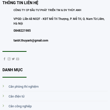
THÔNG TIN LIÊN HỆ
CÔNG TY CP ĐẦU TƯ PHÁT TRIỂN TM & DV THÙY ANH
VPGD: Liền kề N02F - KĐT Mễ Trì Thượng, P. Mễ Trì, Q. Nam Từ Liêm,
Hà Nội
0848221985
tanbt.thuyanh@gmail.com
DANH MỤC
Cân phòng thí nghiệm
Cân điện tử
Cân công nghiệp