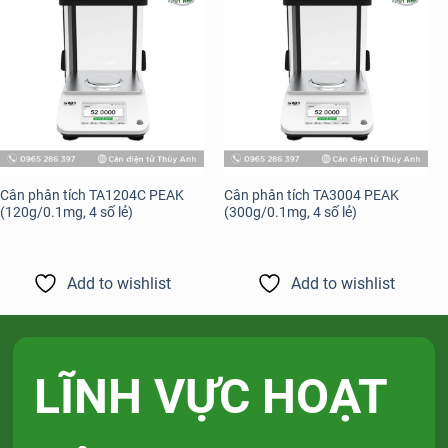
Add to
Add to
wishlist
wishlist
Cân phân tích TA1204C PEAK
Cân phân tích TA3004 PEAK
(120g/0.1mg, 4 số lẻ)
(300g/0.1mg, 4 số lẻ)
Add to wishlist
Add to wishlist
LĨNH VỰC HOẠT