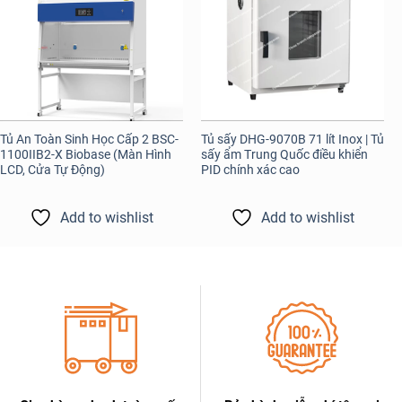
Tủ An Toàn Sinh Học Cấp 2 BSC-
Tủ sấy DHG-9070B 71 lít Inox | Tủ
1100IIB2-X Biobase (Màn Hình
sấy ẩm Trung Quốc điều khiển
LCD, Cửa Tự Động)
PID chính xác cao
Add to wishlist
Add to wishlist