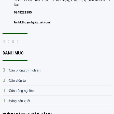
VPGD: Liền kề N02F - KĐT Mễ Trì Thượng, P. Mễ Trì, Q. Nam Từ Liêm, Hà
Nội
0848221985
tanbt.thuyanh@gmail.com
DANH MỤC
Cân phòng thí nghiệm
Cân điện tử
Cân công nghiệp
Hãng sản xuất