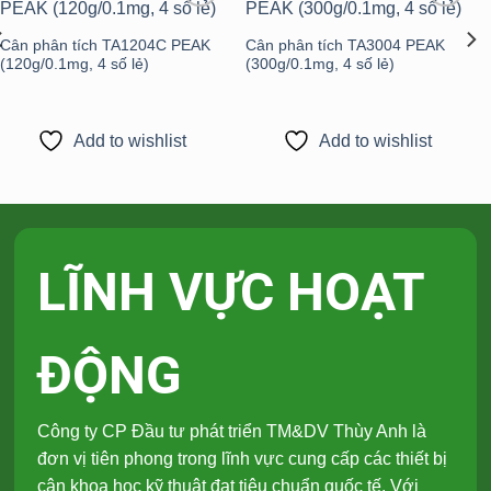
Add to
Add to
wishlist
wishlist
Cân phân tích TA1204C PEAK
Cân phân tích TA3004 PEAK
(120g/0.1mg, 4 số lẻ)
(300g/0.1mg, 4 số lẻ)
Add to wishlist
Add to wishlist
LĨNH VỰC HOẠT
ĐỘNG
Công ty CP Đầu tư phát triển TM&DV Thùy Anh là
đơn vị tiên phong trong lĩnh vực cung cấp các thiết bị
cân khoa học kỹ thuật đạt tiêu chuẩn quốc tế. Với