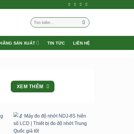
Tìm
kiếm:
HÃNG SẢN XUẤT
TIN TỨC
LIÊN HỆ
XEM THÊM
to
Add to
st
wishlist