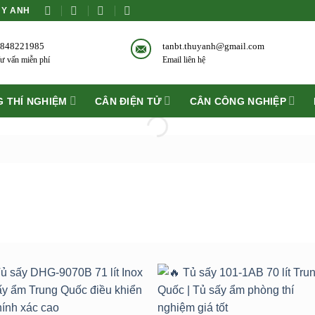
ÙY ANH
848221985
tanbt.thuyanh@gmail.com
ư vấn miễn phí
Email liên hệ
 THÍ NGHIỆM
CÂN ĐIỆN TỬ
CÂN CÔNG NGHIỆP
Add to
Add 
wishlist
wishli