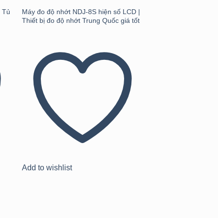
| Tủ
Máy đo độ nhớt NDJ-8S hiện số LCD |
Thiết bị đo độ nhớt Trung Quốc giá tốt
Thiết bị đo độ ẩm X
110MW – Giải pháp 
chính xác & nhanh c
Add to wishlist