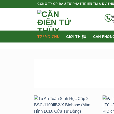
Bỏ
CÔNG TY CP ĐẦU TƯ PHÁT TRIỂN TM & DV TH
qua
nội
0
dung
T
TRANG CHỦ
GIỚI THIỆU
CÂN PHÒNG
SẢN PHẨM
BÁN CHẠY NHẤT
Add to
wishlist