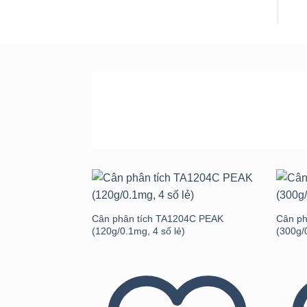
SẢN PHẨM
ƯU ĐÃI LỚN NHẤT
Add to
wishlist
Cân phân tích TA1204C PEAK
Cân ph
(120g/0.1mg, 4 số lẻ)
(300g/