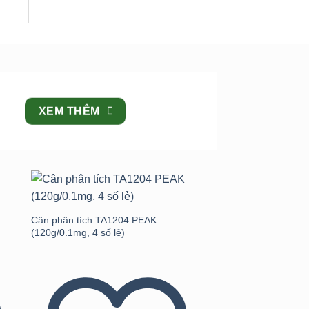
XEM THÊM
to
Add to
st
wishlist
Cân phân tích TA1204 PEAK
(120g/0.1mg, 4 số lẻ)