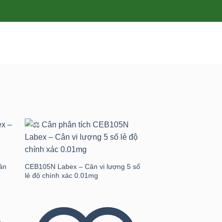
 to
Add to
ist
wishlist
ân
CEB105N Labex – Cân vi lượng 5 số
lẻ độ chính xác 0.01mg