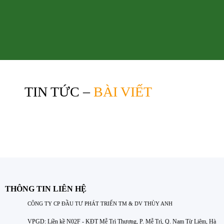
TIN TỨC –
BÀI VIẾT
THÔNG TIN LIÊN HỆ
CÔNG TY CP ĐẦU TƯ PHÁT TRIỂN TM & DV THÙY ANH
VPGD: Liền kề N02F - KĐT Mễ Trì Thượng, P. Mễ Trì, Q. Nam Từ Liêm, Hà