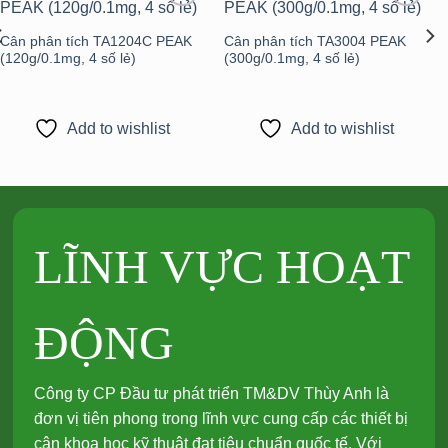
Add to
Add to
wishlist
wishlist
Cân phân tích TA1204C PEAK
Cân phân tích TA3004 PEAK
(120g/0.1mg, 4 số lẻ)
(300g/0.1mg, 4 số lẻ)
Add to wishlist
Add to wishlist
LĨNH VỰC HOẠT
ĐỘNG
Công ty CP Đầu tư phát triển TM&DV Thùy Anh là
đơn vị tiên phong trong lĩnh vực cung cấp các thiết bị
cân khoa học kỹ thuật đạt tiêu chuẩn quốc tế. Với