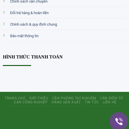
Chính sách vận chuyển
Đổi trả hàng & hoàn tiền
Chính sách & quy định chung
Bảo mật thông tin
HÌNH THỨC THANH TOÁN
TRANG CHỦ
GIỚI THIỆU
CÂN PHÒNG THÍ NGHIỆM
CÂN ĐIỆN TỬ
CÂN CÔNG NGHIỆP
HÃNG SẢN XUẤT
TIN TỨC
LIÊN HỆ