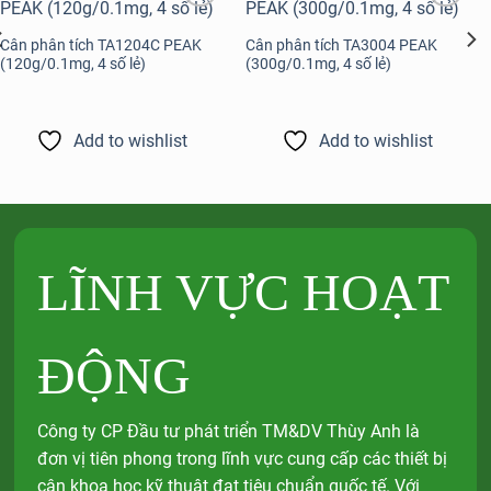
Add to
Add to
wishlist
wishlist
Cân phân tích TA1204C PEAK
Cân phân tích TA3004 PEAK
(120g/0.1mg, 4 số lẻ)
(300g/0.1mg, 4 số lẻ)
Add to wishlist
Add to wishlist
LĨNH VỰC HOẠT
ĐỘNG
Công ty CP Đầu tư phát triển TM&DV Thùy Anh là
đơn vị tiên phong trong lĩnh vực cung cấp các thiết bị
cân khoa học kỹ thuật đạt tiêu chuẩn quốc tế. Với