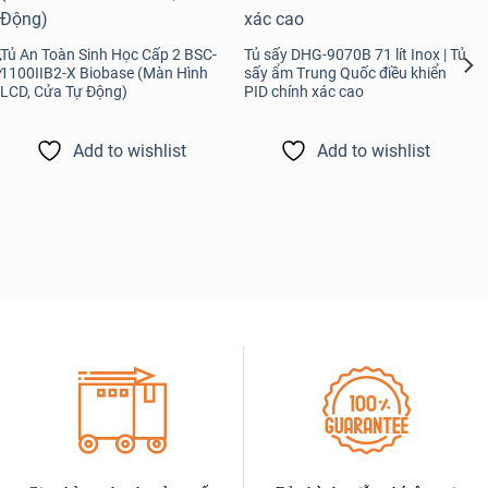
Tủ An Toàn Sinh Học Cấp 2 BSC-
Tủ sấy DHG-9070B 71 lít Inox | Tủ
1100IIB2-X Biobase (Màn Hình
sấy ẩm Trung Quốc điều khiển
LCD, Cửa Tự Động)
PID chính xác cao
Add to wishlist
Add to wishlist