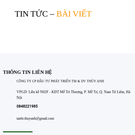
TIN TỨC –
BÀI VIẾT
THÔNG TIN LIÊN HỆ
CÔNG TY CP ĐẦU TƯ PHÁT TRIỂN TM & DV THÙY ANH
VPGD: Liền kề N02F - KĐT Mễ Trì Thượng, P. Mễ Trì, Q. Nam Từ Liêm, Hà
Nội
0848221985
tanbt.thuyanh@gmail.com