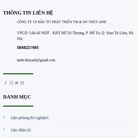
THÔNG TIN LIÊN HỆ
CÔNG TY CP ĐẦU TƯ PHÁT TRIỂN TM & DV THÙY ANH
VPGD: Liền kề N02F - KĐT Mễ Trì Thượng, P. Mễ Trì, Q. Nam Từ Liêm, Hà
Nội
0848221985
tanbt.thuyanh@gmail.com
DANH MỤC
Cân phòng thí nghiệm
Cân điện tử