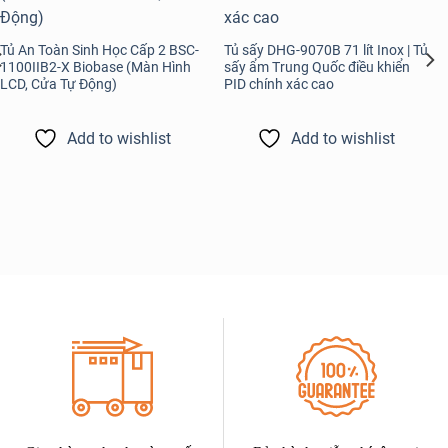
Tủ An Toàn Sinh Học Cấp 2 BSC-
Tủ sấy DHG-9070B 71 lít Inox | Tủ
1100IIB2-X Biobase (Màn Hình
sấy ẩm Trung Quốc điều khiển
LCD, Cửa Tự Động)
PID chính xác cao
Add to wishlist
Add to wishlist