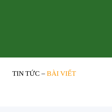
TIN TỨC –
BÀI VIẾT