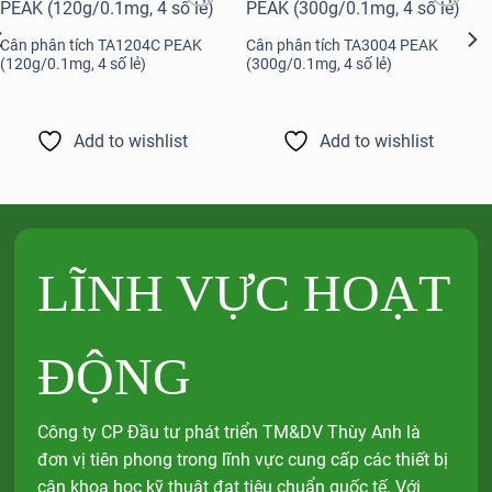
Add to
Add to
wishlist
wishlist
Cân phân tích TA1204C PEAK
Cân phân tích TA3004 PEAK
(120g/0.1mg, 4 số lẻ)
(300g/0.1mg, 4 số lẻ)
Add to wishlist
Add to wishlist
LĨNH VỰC HOẠT
ĐỘNG
Công ty CP Đầu tư phát triển TM&DV Thùy Anh là
đơn vị tiên phong trong lĩnh vực cung cấp các thiết bị
cân khoa học kỹ thuật đạt tiêu chuẩn quốc tế. Với