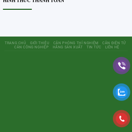
HÌNH THỨC THANH TOÁN
TRANG CHỦ
GIỚI THIỆU
CÂN PHÒNG THÍ NGHIỆM
CÂN ĐIỆN TỬ
CÂN CÔNG NGHIỆP
HÃNG SẢN XUẤT
TIN TỨC
LIÊN HỆ