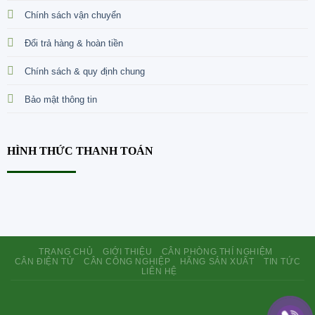
Chính sách vận chuyển
Đổi trả hàng & hoàn tiền
Chính sách & quy định chung
Bảo mật thông tin
HÌNH THỨC THANH TOÁN
TRANG CHỦ
GIỚI THIỆU
CÂN PHÒNG THÍ NGHIỆM
CÂN ĐIỆN TỬ
CÂN CÔNG NGHIỆP
HÃNG SẢN XUẤT
TIN TỨC
LIÊN HỆ