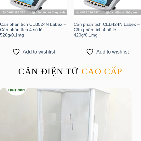
Cân phân tích CEB524N Labex –
Cân phân tích CEB424N Labex –
Cân phân tích 4 số lẻ
Cân phân tích 4 số lẻ
520g/0.1mg
420g/0.1mg
Add to wishlist
Add to wishlist
CÂN ĐIỆN TỬ
CAO CẤP