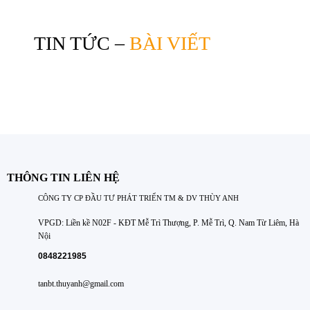
TIN TỨC –
BÀI VIẾT
THÔNG TIN LIÊN HỆ
CÔNG TY CP ĐẦU TƯ PHÁT TRIỂN TM & DV THÙY ANH
VPGD: Liền kề N02F - KĐT Mễ Trì Thượng, P. Mễ Trì, Q. Nam Từ Liêm, Hà
Nội
0848221985
tanbt.thuyanh@gmail.com