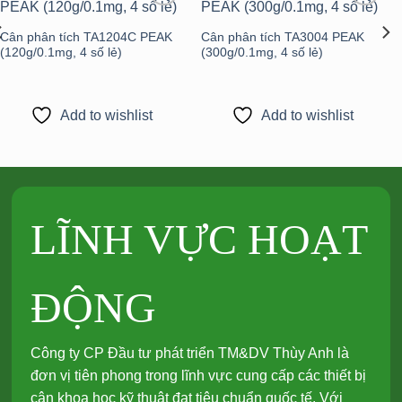
Add to
Add to
wishlist
wishlist
Cân phân tích TA1204C PEAK
Cân phân tích TA3004 PEAK
(120g/0.1mg, 4 số lẻ)
(300g/0.1mg, 4 số lẻ)
Add to wishlist
Add to wishlist
LĨNH VỰC HOẠT
ĐỘNG
Công ty CP Đầu tư phát triển TM&DV Thùy Anh là
đơn vị tiên phong trong lĩnh vực cung cấp các thiết bị
cân khoa học kỹ thuật đạt tiêu chuẩn quốc tế. Với