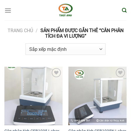
Bỏ
qua
nội
dung
TRANG CHỦ
/
SẢN PHẨM ĐƯỢC GẮN THẺ “CÂN PHÂN
TÍCH ĐA VI LƯỢNG”
Add to
Add to
wishlist
wishlist
Cân phân tích CEB1035 Labex
Cân phân tích CEB1035N Labex