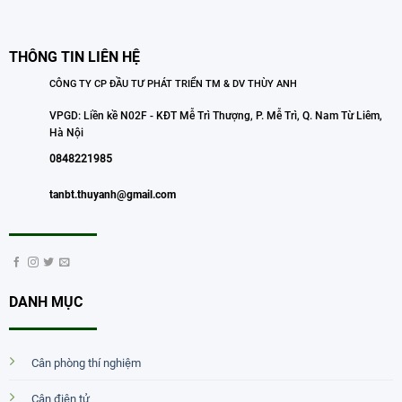
THÔNG TIN LIÊN HỆ
CÔNG TY CP ĐẦU TƯ PHÁT TRIỂN TM & DV THÙY ANH
VPGD: Liền kề N02F - KĐT Mễ Trì Thượng, P. Mễ Trì, Q. Nam Từ Liêm,
Hà Nội
0848221985
tanbt.thuyanh@gmail.com
DANH MỤC
Cân phòng thí nghiệm
Cân điện tử