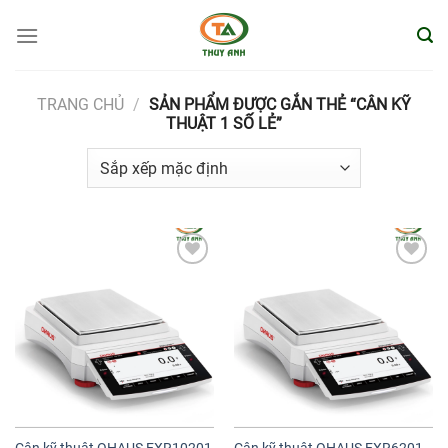
Bỏ
qua
nội
dung
TRANG CHỦ
/
SẢN PHẨM ĐƯỢC GẮN THẺ “CÂN KỸ
THUẬT 1 SỐ LẺ”
Add to
Add to
wishlist
wishlist
Cân kỹ thuật OHAUS EXR10201
Cân kỹ thuật OHAUS EXR6201