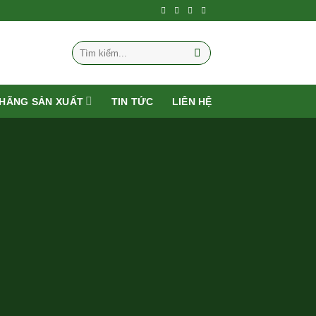
Tìm
kiếm:
HÃNG SẢN XUẤT
TIN TỨC
LIÊN HỆ
T
 Slider, Rows,
egory or sort