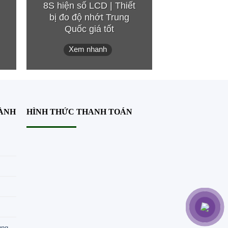
8S hiện số LCD | Thiết
Giải pháp k
bị đo độ nhớt Trung
chính xác
Quốc giá tốt
chó
Xem nhanh
Xem n
HÀNH
HÌNH THỨC THANH TOÁN
ung