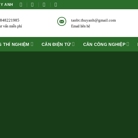
ÙY ANH
848221985
tanbt.thuyanh@gmail.com
ư vấn miễn phí
Email liên hệ
 THÍ NGHIỆM
CÂN ĐIỆN TỬ
CÂN CÔNG NGHIỆP
PRODUCT ELEMEN
 anywhere in a beautiful style. Choose between
onry Style. Select products from a custom cat