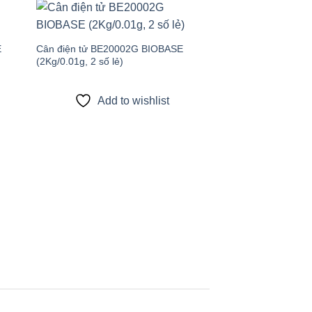
 to
Add to
list
wishlist
E
Cân điện tử BE20002G BIOBASE
(2Kg/0.01g, 2 số lẻ)
Add to wishlist
Cân điện tử BE200
điện tử 300g/0.1g ch
Add to