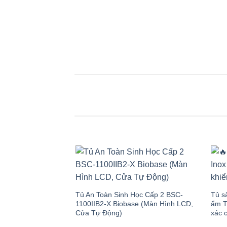
Add to
wishlist
Tủ An Toàn Sinh Học Cấp 2 BSC-
Tủ s
1100IIB2-X Biobase (Màn Hình LCD,
ẩm T
Cửa Tự Động)
xác 