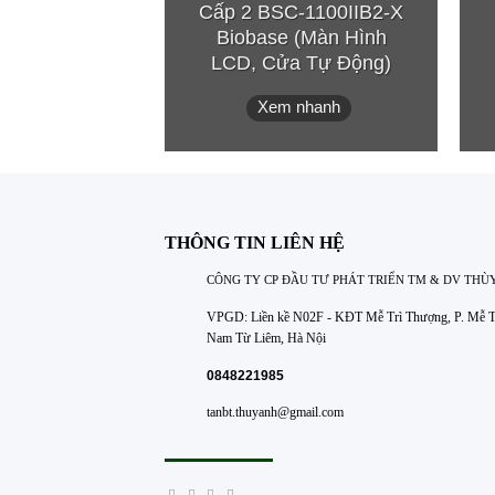
Cấp 2 BSC-1100IIB2-X
Biobase (Màn Hình
LCD, Cửa Tự Động)
Xem nhanh
THÔNG TIN LIÊN HỆ
CÔNG TY CP ĐẦU TƯ PHÁT TRIỂN TM & DV THÙ
VPGD: Liền kề N02F - KĐT Mễ Trì Thượng, P. Mễ Tr
Nam Từ Liêm, Hà Nội
0848221985
tanbt.thuyanh@gmail.com