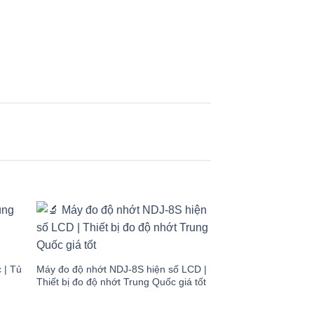
 to
Add to
list
wishlist
 | Tủ
Máy đo độ nhớt NDJ-8S hiện số LCD |
Thiết bị đo độ nhớt Trung Quốc giá tốt