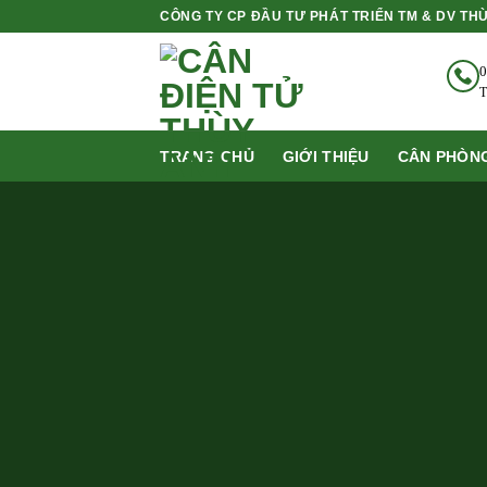
Bỏ
CÔNG TY CP ĐẦU TƯ PHÁT TRIỂN TM & DV TH
qua
nội
0
dung
T
TRANG CHỦ
GIỚI THIỆU
CÂN PHÒNG
List products
Grid and Mas