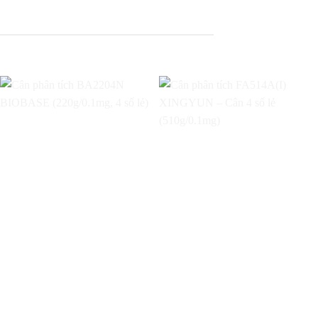
Add to
Add to
wishlist
wishlist
Cân phân tích
Cân phân tích
BA2204N BIOBASE
FA514A(I) XINGYUN
(220g/0.1mg, 4 số
– Cân 4 số lẻ
lẻ)
(510g/0.1mg)