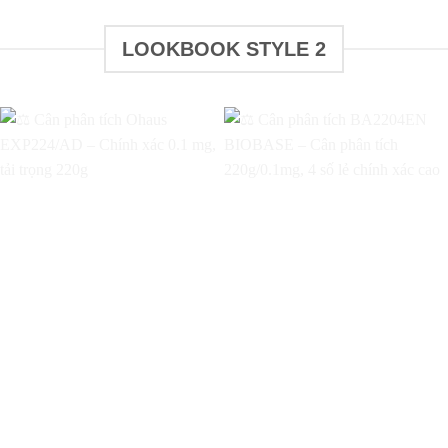
LOOKBOOK STYLE 2
Add to
Add to
wishlist
wishlist
Cân phân tích
Cân phân tích
BA2204EN
Ohaus EXP224/AD
BIOBASE – Cân
– Chính xác 0.1 mg,
phân tích
tải trọng 220g
220g/0.1mg, 4 số lẻ
chính xác cao