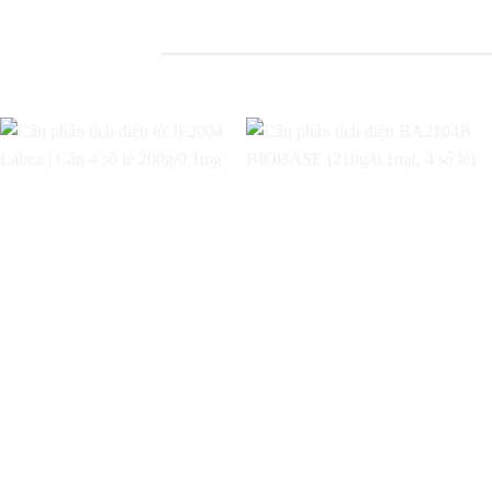
Add to
Add to
wishlist
wishlist
Cân phân tích điện
Cân phân tích điện
tử JF2004 Labex |
BA2104B BIOBASE
Cân 4 số lẻ
(210g/0.1mg, 4 số
200g/0.1mg
lẻ)