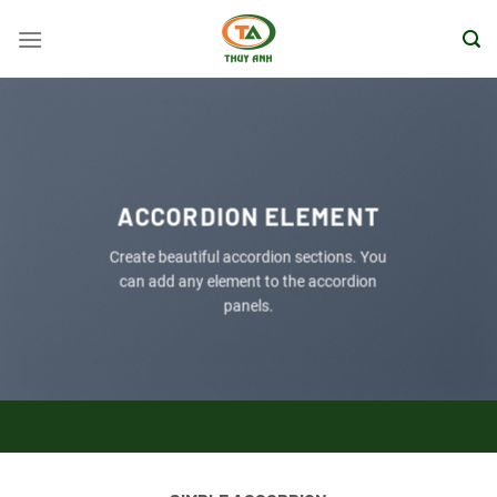
Bỏ
qua
nội
dung
ACCORDION ELEMENT
Create beautiful accordion sections. You
can add any element to the accordion
panels.