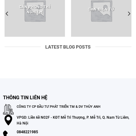
CÂN PHÒNG THÍ
CÂN ĐIỆN TỬ
NGHIỆM
LATEST BLOG POSTS
THÔNG TIN LIÊN HỆ
CÔNG TY CP ĐẦU TƯ PHÁT TRIỂN TM & DV THÙY ANH
VPGD: Liền kề N02F - KĐT Mễ Trì Thượng, P. Mễ Trì, Q. Nam Từ Liêm,
Hà Nội
0848221985